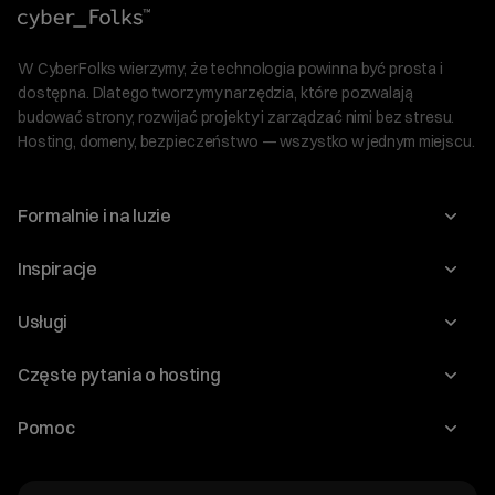
W CyberFolks wierzymy, że technologia powinna być prosta i
dostępna. Dlatego tworzymy narzędzia, które pozwalają
budować strony, rozwijać projekty i zarządzać nimi bez stresu.
Hosting, domeny, bezpieczeństwo — wszystko w jednym miejscu.
Formalnie i na luzie
O nas
Inspiracje
Relacje inwestorskie
Blog
Usługi
Program Korzyści dla Inwestorów
Słownik IT
Domeny
Regulaminy i specyfikacje
Częste pytania o hosting
WordPress
Certyfikaty SSL
Raporty i dokumenty
Jak przenieść stronę?
Audyt stron
Pomoc
Hosting www
Cennik domen
Jak przenieść domenę?
Generator polityki prywatności
Pomoc cyber_Folks
Hosting dla WordPress
Cennik hostingu, vps, ssl