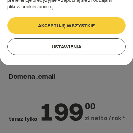
preferencje precyzyjnie – zapoznaj się z rodzajami
Szukaj
plików cookies poniżej.
AKCEPTUJĘ WSZYSTKIE
USTAWIENIA
Domena .email
199
00
zł netto / rok *
teraz tylko