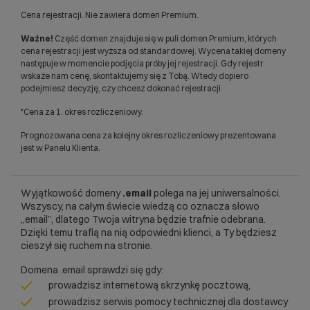
Cena rejestracji. Nie zawiera domen Premium.
Ważne!
Część domen znajduje się w puli domen Premium, których
cena rejestracji jest wyższa od standardowej. Wycena takiej domeny
następuje w momencie podjęcia próby jej rejestracji. Gdy rejestr
wskaże nam cenę, skontaktujemy się z Tobą. Wtedy dopiero
podejmiesz decyzję, czy chcesz dokonać rejestracji.
*Cena za 1. okres rozliczeniowy.
Prognozowana cena za kolejny okres rozliczeniowy prezentowana
jest w Panelu Klienta.
Wyjątkowość domeny
.email
polega na jej uniwersalności.
Wszyscy, na całym świecie wiedzą co oznacza słowo
„email”, dlatego Twoja witryna będzie trafnie odebrana.
Dzięki temu trafią na nią odpowiedni klienci, a Ty będziesz
cieszył się ruchem na stronie.
Domena .email sprawdzi się gdy:
prowadzisz internetową skrzynkę pocztową,
prowadzisz serwis pomocy technicznej dla dostawcy