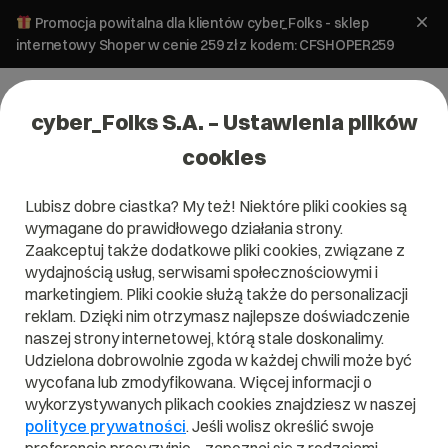
Promocja powitalna dla klientów cyber_Folks - sklep
internetowy Shoper w cenie 259 zł z kodem: CFSHOPER259
cyber_Folks S.A. – Ustawienia plików
cookies
Lubisz dobre ciastka? My też! Niektóre pliki cookies są
wymagane do prawidłowego działania strony.
Zaakceptuj także dodatkowe pliki cookies, związane z
Domena .email
wydajnością usług, serwisami społecznościowymi i
marketingiem. Pliki cookie służą także do personalizacji
Ważne komunikaty wysyłaj z .email!
reklam. Dzięki nim otrzymasz najlepsze doświadczenie
naszej strony internetowej, którą stale doskonalimy.
Udzielona dobrowolnie zgoda w każdej chwili może być
wycofana lub zmodyfikowana. Więcej informacji o
wykorzystywanych plikach cookies znajdziesz w naszej
.email
polityce prywatności
. Jeśli wolisz określić swoje