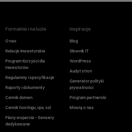
Formalnie i na luzie
Inspiracje
O nas
Blog
Relacje inwestorskie
Słownik IT
Program Korzyści dla
WordPress
Inwestorów
Audyt stron
Regulaminy i specyfikacje
Generator polityki
Raporty i dokumenty
prywatności
Cennik domen
Program partnerski
Cennik hostingu, vps, ssl
Mówią o nas
Plany wsparcia – Serwery
dedykowane