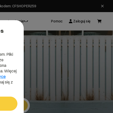
ł z kodem: CFSHOPER259
Inspiracje
Pomoc
Zaloguj się
es
m. Pliki
ze
gy
lona
a. Więcej
yce
aj się z
Szukaj