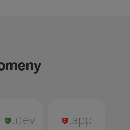
domeny