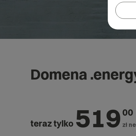
Domena .energ
519
00
teraz tylko
zł ne