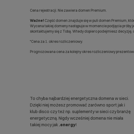
Cena rejestracji. Nie zawiera domen Premium.
Ważne!
Część domen znajduje się w puli domen Premium, któr
Wycena takiej domeny następuje w momencie podjęcia próby jej
skontaktujemy się z Tobą. Wtedy dopiero podejmiesz decyzję, c
*Cena za 1. okres rozliczeniowy.
Prognozowana cena za kolejny okres rozliczeniowy prezentowan
To chyba najbardziej energetyczna domena w sieci.
Dzięki niej możesz promować zarówno sport jak i
klub disco czy też np. suplementy w sieci czy branżę
energetyczną. Nigdy wcześniej domena nie miała
takiej mocy jak
.energy
!