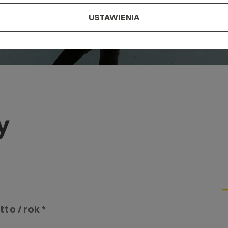
USTAWIENIA
y
tto / rok *