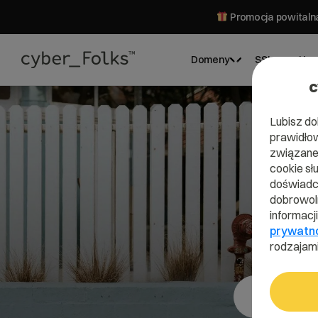
Promocja powitalna
Domeny
SSL
Hos
c
Lubisz do
prawidłow
związane 
cookie sł
D
doświadcz
dobrowoln
informacj
prywatn
rodzajami