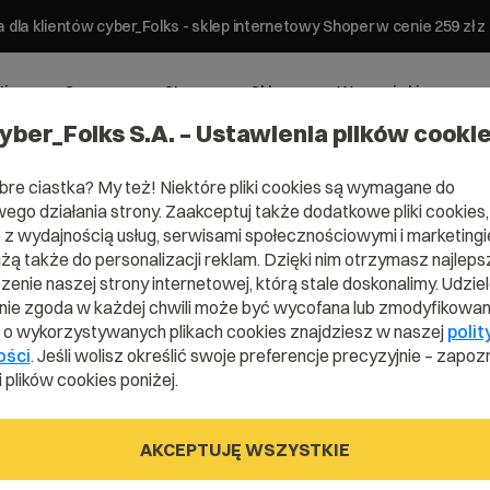
 dla klientów cyber_Folks - sklep internetowy Shoper w cenie 259 z
ting
Serwery
Strony
Sklepy
Wsparcie biznesowe
yber_Folks S.A. – Ustawienia plików cooki
bre ciastka? My też! Niektóre pliki cookies są wymagane do
ego działania strony. Zaakceptuj także dodatkowe pliki cookies,
z wydajnością usług, serwisami społecznościowymi i marketingie
użą także do personalizacji reklam. Dzięki nim otrzymasz najleps
omena .ener
enie naszej strony internetowej, którą stale doskonalimy. Udzie
ie zgoda w każdej chwili może być wycofana lub zmodyfikowan
i o wykorzystywanych plikach cookies znajdziesz w naszej
polit
ości
. Jeśli wolisz określić swoje preferencje precyzyjnie – zapozn
Wyraź swój temperament.
 plików cookies poniżej.
AKCEPTUJĘ WSZYSTKIE
.energy