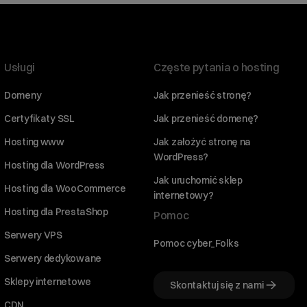
Usługi
Częste pytania o hosting
Domeny
Jak przenieść stronę?
Certyfikaty SSL
Jak przenieść domenę?
Hosting www
Jak założyć stronę na
WordPress?
Hosting dla WordPress
Jak uruchomić sklep
Hosting dla WooCommerce
internetowy?
Hosting dla PrestaShop
Pomoc
Serwery VPS
Pomoc cyber_Folks
Serwery dedykowane
Sklepy internetowe
Skontaktuj się z nami
CDN