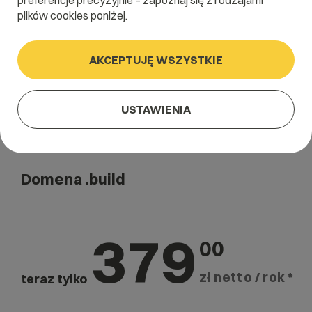
preferencje precyzyjnie – zapoznaj się z rodzajami
Szukaj
plików cookies poniżej.
AKCEPTUJĘ WSZYSTKIE
USTAWIENIA
Domena .build
379
00
zł netto / rok *
teraz tylko