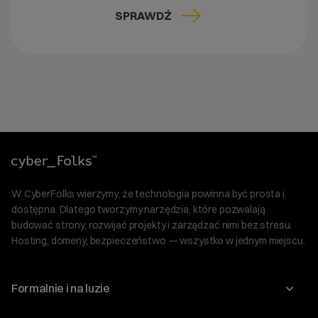
SPRAWDŹ
W CyberFolks wierzymy, że technologia powinna być prosta i
dostępna. Dlatego tworzymy narzędzia, które pozwalają
budować strony, rozwijać projekty i zarządzać nimi bez stresu.
Hosting, domeny, bezpieczeństwo — wszystko w jednym miejscu.
Formalnie i na luzie
O nas