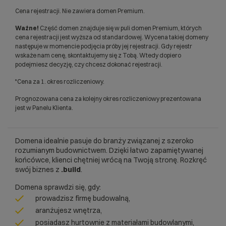
Cena rejestracji. Nie zawiera domen Premium.
Ważne!
Część domen znajduje się w puli domen Premium, których
cena rejestracji jest wyższa od standardowej. Wycena takiej domeny
następuje w momencie podjęcia próby jej rejestracji. Gdy rejestr
wskaże nam cenę, skontaktujemy się z Tobą. Wtedy dopiero
podejmiesz decyzję, czy chcesz dokonać rejestracji.
*Cena za 1. okres rozliczeniowy.
Prognozowana cena za kolejny okres rozliczeniowy prezentowana
jest w Panelu Klienta.
Domena idealnie pasuje do branży związanej z szeroko
rozumianym budownictwem. Dzięki łatwo zapamiętywanej
końcówce, klienci chętniej wrócą na Twoją stronę. Rozkręć
swój biznes z
.build
.
Domena sprawdzi się, gdy:
prowadzisz firmę budowalną,
aranżujesz wnętrza,
posiadasz hurtownie z materiałami budowlanymi,