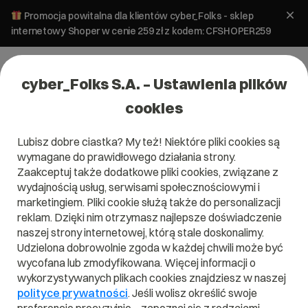
Promocja powitalna dla klientów cyber_Folks - sklep
internetowy Shoper w cenie 259 zł z kodem: CFSHOPER259
cyber_Folks S.A. – Ustawienia plików
cookies
Lubisz dobre ciastka? My też! Niektóre pliki cookies są
wymagane do prawidłowego działania strony.
Zaakceptuj także dodatkowe pliki cookies, związane z
Domena .build
wydajnością usług, serwisami społecznościowymi i
marketingiem. Pliki cookie służą także do personalizacji
W prosty sposób zbuduj swoją pozycję w sieci.
reklam. Dzięki nim otrzymasz najlepsze doświadczenie
naszej strony internetowej, którą stale doskonalimy.
Udzielona dobrowolnie zgoda w każdej chwili może być
wycofana lub zmodyfikowana. Więcej informacji o
wykorzystywanych plikach cookies znajdziesz w naszej
.build
polityce prywatności
. Jeśli wolisz określić swoje