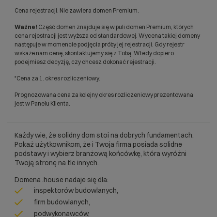
Cena rejestracji. Nie zawiera domen Premium.
Ważne!
Część domen znajduje się w puli domen Premium, których
cena rejestracji jest wyższa od standardowej. Wycena takiej domeny
następuje w momencie podjęcia próby jej rejestracji. Gdy rejestr
wskaże nam cenę, skontaktujemy się z Tobą. Wtedy dopiero
podejmiesz decyzję, czy chcesz dokonać rejestracji.
*Cena za 1. okres rozliczeniowy.
Prognozowana cena za kolejny okres rozliczeniowy prezentowana
jest w Panelu Klienta.
Każdy wie, że solidny dom stoi na dobrych fundamentach.
Pokaż użytkownikom, że i Twoja firma posiada solidne
podstawy i wybierz branżową końcówkę, która wyróżni
Twoją stronę na tle innych.
Domena .house nadaje się dla:
inspektorów budowlanych,
firm budowlanych,
podwykonawców,