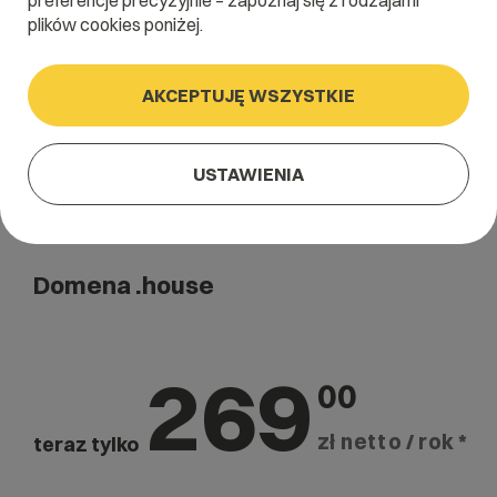
preferencje precyzyjnie – zapoznaj się z rodzajami
Szukaj
plików cookies poniżej.
AKCEPTUJĘ WSZYSTKIE
USTAWIENIA
Domena .house
269
00
zł netto / rok *
teraz tylko