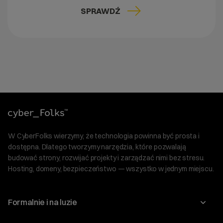
SPRAWDŹ
W CyberFolks wierzymy, że technologia powinna być prosta i
dostępna. Dlatego tworzymy narzędzia, które pozwalają
budować strony, rozwijać projekty i zarządzać nimi bez stresu.
Hosting, domeny, bezpieczeństwo — wszystko w jednym miejscu.
Formalnie i na luzie
O nas