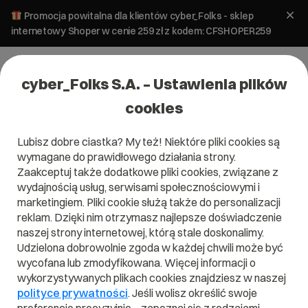
Promocja powitalna dla klientów cyber_Folks - sklep
internetowy Shoper w cenie 259 zł z kodem: CFSHOPER259
cyber_Folks S.A. – Ustawienia plików
cookies
Lubisz dobre ciastka? My też! Niektóre pliki cookies są
wymagane do prawidłowego działania strony.
Zaakceptuj także dodatkowe pliki cookies, związane z
Domena .house
wydajnością usług, serwisami społecznościowymi i
marketingiem. Pliki cookie służą także do personalizacji
Pokaż co dla Ciebie jest ważne!
reklam. Dzięki nim otrzymasz najlepsze doświadczenie
naszej strony internetowej, którą stale doskonalimy.
Udzielona dobrowolnie zgoda w każdej chwili może być
wycofana lub zmodyfikowana. Więcej informacji o
wykorzystywanych plikach cookies znajdziesz w naszej
.house
polityce prywatności
. Jeśli wolisz określić swoje