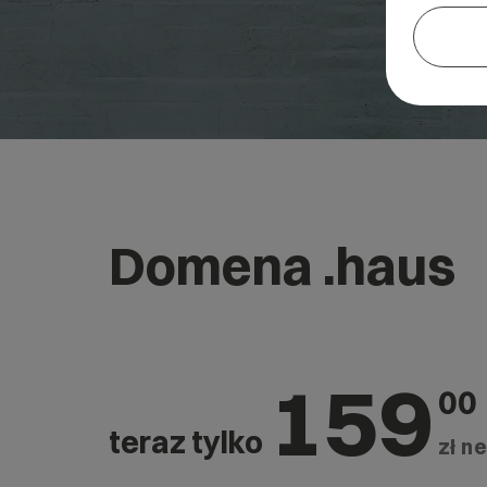
Domena .haus
159
00
teraz tylko
zł ne