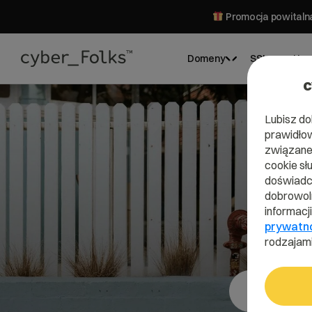
Promocja powitalna
Domeny
SSL
Hos
c
Lubisz do
prawidłow
związane 
cookie sł
doświadcz
dobrowoln
informacj
prywatn
rodzajami