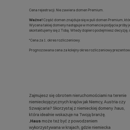
Cena rejestracji. Nie zawiera domen Premium.
Ważne!
Część domen znajduje się w puli domen Premium, któr
Wycena takiej domeny następuje w momencie podjęcia próby jej
skontaktujemy się z Tobą. Wtedy dopiero podejmiesz decyzję, c
*Cena za 1. okres rozliczeniowy.
Prognozowana cena za kolejny okres rozliczeniowy prezentowan
Zajmujesz się obrotem nieruchomościami na terenie
niemieckojęzycznych krajów jak Niemcy, Austria czy
Szwajcaria? Skorzystaj z niemieckiej domeny .haus,
która idealnie wskazuje na Twoją branżę.
.Haus
może też być z powodzeniem
wykorzystywana w krajach, gdzie niemiecka