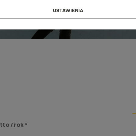
USTAWIENIA
tto / rok *