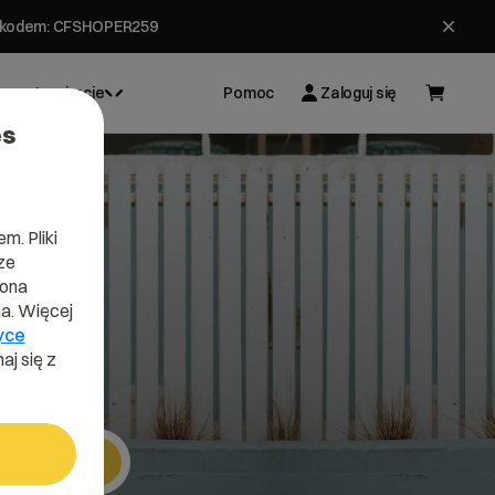
ł z kodem: CFSHOPER259
Inspiracje
Pomoc
Zaloguj się
es
m. Pliki
ze
s
lona
a. Więcej
yce
aj się z
Szukaj