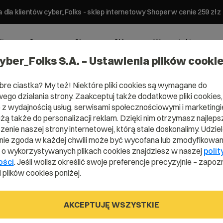
 dla klientów cyber_Folks - sklep internetowy Shoper w cenie 259 z
ting
Serwery
Strony
Sklepy
Wsparcie biznesowe
yber_Folks S.A. – Ustawienia plików cooki
bre ciastka? My też! Niektóre pliki cookies są wymagane do
ego działania strony. Zaakceptuj także dodatkowe pliki cookies,
z wydajnością usług, serwisami społecznościowymi i marketingie
użą także do personalizacji reklam. Dzięki nim otrzymasz najleps
Domena .hau
enie naszej strony internetowej, którą stale doskonalimy. Udzie
ie zgoda w każdej chwili może być wycofana lub zmodyfikowan
i o wykorzystywanych plikach cookies znajdziesz w naszej
polit
ości
. Jeśli wolisz określić swoje preferencje precyzyjnie – zapozn
Bo dom jest najważniejszy
 plików cookies poniżej.
AKCEPTUJĘ WSZYSTKIE
.haus