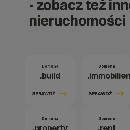
- zobacz też in
nieruchomości
Domena
Domena
.build
.immobilie
SPRAWDŹ
SPRAWDŹ
Domena
Domena
.property
.rent