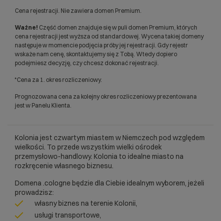
Cena rejestracji. Nie zawiera domen Premium.
Ważne!
Część domen znajduje się w puli domen Premium, których
cena rejestracji jest wyższa od standardowej. Wycena takiej domeny
następuje w momencie podjęcia próby jej rejestracji. Gdy rejestr
wskaże nam cenę, skontaktujemy się z Tobą. Wtedy dopiero
podejmiesz decyzję, czy chcesz dokonać rejestracji.
*Cena za 1. okres rozliczeniowy.
Prognozowana cena za kolejny okres rozliczeniowy prezentowana
jest w Panelu Klienta.
Kolonia jest czwartym miastem w Niemczech pod względem
wielkości. To przede wszystkim wielki ośrodek
przemysłowo-handlowy. Kolonia to idealne miasto na
rozkręcenie własnego biznesu.
Domena .cologne będzie dla Ciebie idealnym wyborem, jeżeli
prowadzisz:
własny biznes na terenie Kolonii,
usługi transportowe,