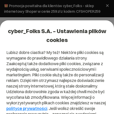
Promocja powitalna dla klientów cyber_Folks - sklep
internetowy Shoper w cenie 259 zł z kodem: CFSHOPER259
cyber_Folks S.A. – Ustawienia plików
cookies
Lubisz dobre ciastka? My też! Niektóre pliki cookies są
wymagane do prawidłowego działania strony.
Zaakceptuj także dodatkowe pliki cookies, związane z
Domena .cologne
wydajnością usług, serwisami społecznościowymi i
marketingiem. Pliki cookie służą także do personalizacji
Gdzie życie płynie razem z Renem
reklam. Dzięki nim otrzymasz najlepsze doświadczenie
naszej strony internetowej, którą stale doskonalimy.
Udzielona dobrowolnie zgoda w każdej chwili może być
wycofana lub zmodyfikowana. Więcej informacji o
wykorzystywanych plikach cookies znajdziesz w naszej
.cologne
polityce prywatności
. Jeśli wolisz określić swoje