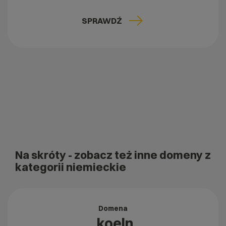
SPRAWDŹ
Na skróty
- zobacz też inne domeny z
kategorii niemieckie
Domena
.koeln