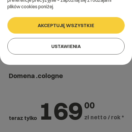
preferencje precyzyjnie – zapoznaj się z rodzajami
Szukaj
plików cookies poniżej.
AKCEPTUJĘ WSZYSTKIE
USTAWIENIA
Domena .cologne
169
00
zł netto / rok *
teraz tylko