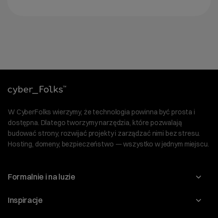
W CyberFolks wierzymy, że technologia powinna być prosta i
dostępna. Dlatego tworzymy narzędzia, które pozwalają
budować strony, rozwijać projekty i zarządzać nimi bez stresu.
Hosting, domeny, bezpieczeństwo — wszystko w jednym miejscu.
Formalnie i na luzie
O nas
Inspiracje
Relacje inwestorskie