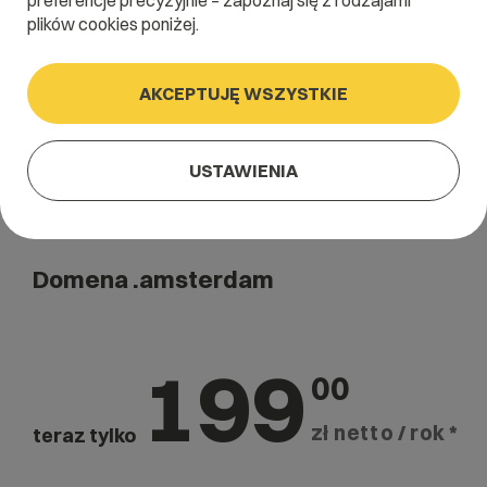
preferencje precyzyjnie – zapoznaj się z rodzajami
Szukaj
plików cookies poniżej.
AKCEPTUJĘ WSZYSTKIE
USTAWIENIA
Domena .amsterdam
199
00
zł netto / rok *
teraz tylko