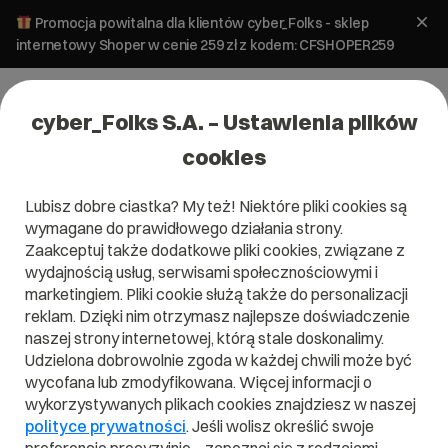
Promocja powitalna dla klientów cyber_Folks - sklep
internetowy Shoper w cenie 259 zł z kodem: CFSHOPER259
cyber_Folks S.A. – Ustawienia plików
cookies
Lubisz dobre ciastka? My też! Niektóre pliki cookies są
wymagane do prawidłowego działania strony.
Zaakceptuj także dodatkowe pliki cookies, związane z
Domena .amsterdam
wydajnością usług, serwisami społecznościowymi i
marketingiem. Pliki cookie służą także do personalizacji
Pokaż, gdzie można Cię znaleźć
reklam. Dzięki nim otrzymasz najlepsze doświadczenie
naszej strony internetowej, którą stale doskonalimy.
Udzielona dobrowolnie zgoda w każdej chwili może być
wycofana lub zmodyfikowana. Więcej informacji o
wykorzystywanych plikach cookies znajdziesz w naszej
.amsterdam
polityce prywatności
. Jeśli wolisz określić swoje