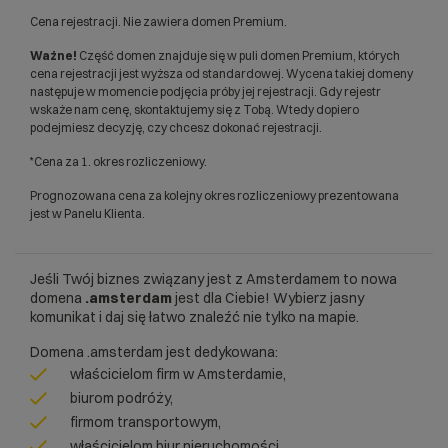
Cena rejestracji. Nie zawiera domen Premium.
Ważne!
Część domen znajduje się w puli domen Premium, których
cena rejestracji jest wyższa od standardowej. Wycena takiej domeny
następuje w momencie podjęcia próby jej rejestracji. Gdy rejestr
wskaże nam cenę, skontaktujemy się z Tobą. Wtedy dopiero
podejmiesz decyzję, czy chcesz dokonać rejestracji.
*Cena za 1. okres rozliczeniowy.
Prognozowana cena za kolejny okres rozliczeniowy prezentowana
jest w Panelu Klienta.
Jeśli Twój biznes związany jest z Amsterdamem to nowa
domena
.amsterdam
jest dla Ciebie! Wybierz jasny
komunikat i daj się łatwo znaleźć nie tylko na mapie.
Domena .amsterdam jest dedykowana:
właścicielom firm w Amsterdamie,
biurom podróży,
firmom transportowym,
właścicielom biur nieruchomości.