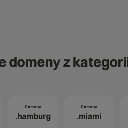
ne domeny z kategori
Domena
Domena
.hamburg
.miami