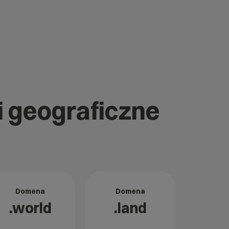
i geograficzne
Domena
Domena
.world
.land