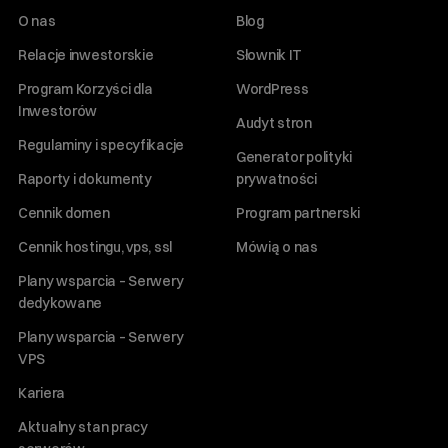
O nas
Blog
Relacje inwestorskie
Słownik IT
Program Korzyści dla
WordPress
Inwestorów
Audyt stron
Regulaminy i specyfikacje
Generator polityki
Raporty i dokumenty
prywatności
Cennik domen
Program partnerski
Cennik hostingu, vps, ssl
Mówią o nas
Plany wsparcia – Serwery
dedykowane
Plany wsparcia – Serwery
VPS
Kariera
Aktualny stan pracy