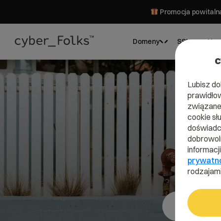
Promocja powitalna
Domeny
SSL
Hos
c
Lubisz do
prawidłow
związane 
cookie sł
doświadcz
dobrowoln
informacj
prywatn
rodzajami