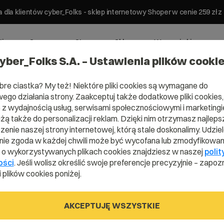
 dla klientów cyber_Folks - sklep internetowy Shoper w cenie 259 z
ting
Serwery
Strony
Sklepy
Wsparcie biznesowe
yber_Folks S.A. – Ustawienia plików cooki
bre ciastka? My też! Niektóre pliki cookies są wymagane do
ego działania strony. Zaakceptuj także dodatkowe pliki cookies,
z wydajnością usług, serwisami społecznościowymi i marketingie
użą także do personalizacji reklam. Dzięki nim otrzymasz najleps
Domena .desi
enie naszej strony internetowej, którą stale doskonalimy. Udzie
ie zgoda w każdej chwili może być wycofana lub zmodyfikowan
i o wykorzystywanych plikach cookies znajdziesz w naszej
polit
ości
. Jeśli wolisz określić swoje preferencje precyzyjnie – zapozn
Daj się poznać światu
 plików cookies poniżej.
AKCEPTUJĘ WSZYSTKIE
.desi