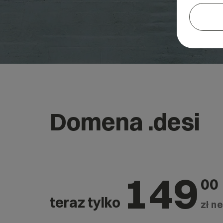
Domena .desi
149
00
teraz tylko
zł ne