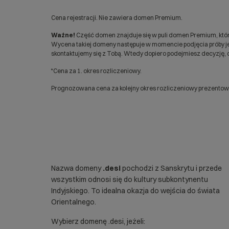
Cena rejestracji. Nie zawiera domen Premium.
Ważne!
Część domen znajduje się w puli domen Premium, któr
Wycena takiej domeny następuje w momencie podjęcia próby jej
skontaktujemy się z Tobą. Wtedy dopiero podejmiesz decyzję, c
*Cena za 1. okres rozliczeniowy.
Prognozowana cena za kolejny okres rozliczeniowy prezentowan
Nazwa domeny
.desi
pochodzi z Sanskrytu i przede
wszystkim odnosi się do kultury subkontynentu
Indyjskiego. To idealna okazja do wejścia do świata
Orientalnego.
Wybierz domenę .desi, jeżeli: