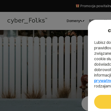
Promocja powitalna
Domeny
SSL
Hos
c
Lubisz do
prawidłow
związane 
cookie sł
doświadcz
dobrowoln
informacj
prywatn
rodzajami