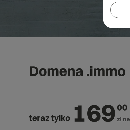
Domena .immo
169
00
teraz tylko
zł ne