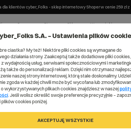
 dla klientów cyber_Folks - sklep internetowy Shoper w cenie 259 z
ting
Serwery
Strony
Sklepy
Wsparcie biznesowe
yber_Folks S.A. – Ustawienia plików cooki
bre ciastka? My też! Niektóre pliki cookies są wymagane do
ego działania strony. Zaakceptuj także dodatkowe pliki cookies,
z wydajnością usług, serwisami społecznościowymi i marketingie
użą także do personalizacji reklam. Dzięki nim otrzymasz najleps
Domena .imm
enie naszej strony internetowej, którą stale doskonalimy. Udzie
ie zgoda w każdej chwili może być wycofana lub zmodyfikowan
i o wykorzystywanych plikach cookies znajdziesz w naszej
polit
ości
. Jeśli wolisz określić swoje preferencje precyzyjnie – zapozn
Stań się bardziej rozpoznawalnym.
 plików cookies poniżej.
AKCEPTUJĘ WSZYSTKIE
.immo