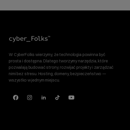
W CyberFolks wierzymy, że technologia powinna być
prosta i dostępna. Dlatego tworzymy narzędzia, które
pozwalają budować strony, rozwijać projekty i zarządzać
nimi bez stresu. Hosting, domeny, bezpieczeństwo —
wszystko w jednym miejscu.