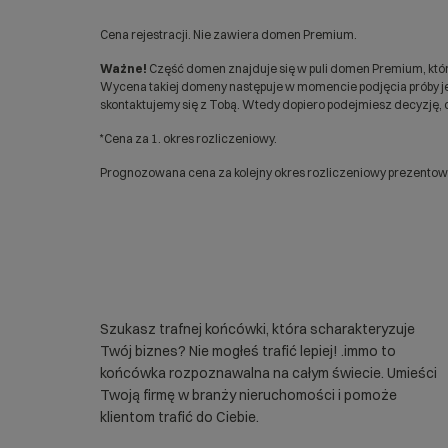
Cena rejestracji. Nie zawiera domen Premium.
Ważne!
Część domen znajduje się w puli domen Premium, któr
Wycena takiej domeny następuje w momencie podjęcia próby jej
skontaktujemy się z Tobą. Wtedy dopiero podejmiesz decyzję, c
*Cena za 1. okres rozliczeniowy.
Prognozowana cena za kolejny okres rozliczeniowy prezentowan
Szukasz trafnej końcówki, która scharakteryzuje
Twój biznes? Nie mogłeś trafić lepiej! .immo to
końcówka rozpoznawalna na całym świecie. Umieści
Twoją firmę w branży nieruchomości i pomoże
klientom trafić do Ciebie.