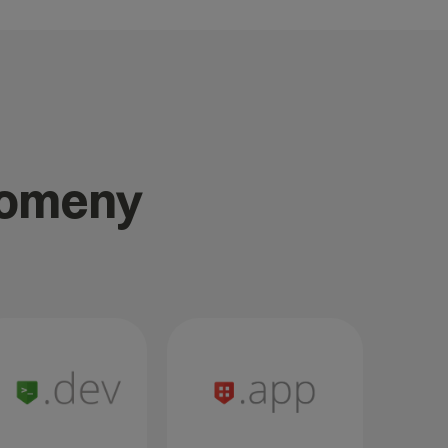
domeny