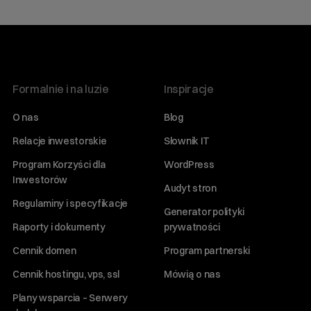
Formalnie i na luzie
Inspiracje
O nas
Blog
Relacje inwestorskie
Słownik IT
Program Korzyści dla
WordPress
Inwestorów
Audyt stron
Regulaminy i specyfikacje
Generator polityki
Raporty i dokumenty
prywatności
Cennik domen
Program partnerski
Cennik hostingu, vps, ssl
Mówią o nas
Plany wsparcia – Serwery