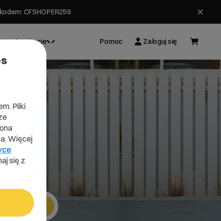
ł z kodem: CFSHOPER259
Inspiracje
Pomoc
Zaloguj się
es
m. Pliki
ze
o
lona
a. Więcej
yce
aj się z
Szukaj