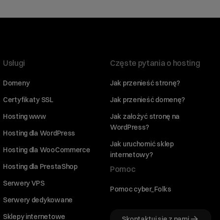
Usługi
Częste pytania o hosting
Domeny
Jak przenieść stronę?
Certyfikaty SSL
Jak przenieść domenę?
Hosting www
Jak założyć stronę na
WordPress?
Hosting dla WordPress
Jak uruchomić sklep
Hosting dla WooCommerce
internetowy?
Hosting dla PrestaShop
Pomoc
Serwery VPS
Pomoc cyber_Folks
Serwery dedykowane
Sklepy internetowe
Skontaktuj się z nami