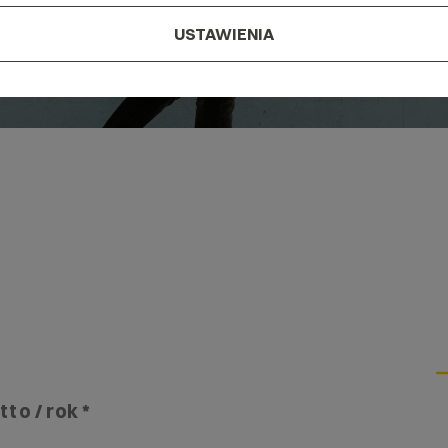
USTAWIENIA
tto / rok *