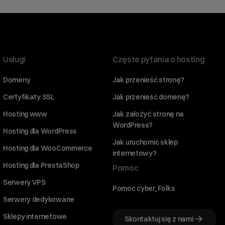
Usługi
Częste pytania o hosting
Domeny
Jak przenieść stronę?
Certyfikaty SSL
Jak przenieść domenę?
Hosting www
Jak założyć stronę na
WordPress?
Hosting dla WordPress
Jak uruchomić sklep
Hosting dla WooCommerce
internetowy?
Hosting dla PrestaShop
Pomoc
Serwery VPS
Pomoc cyber_Folks
Serwery dedykowane
Sklepy internetowe
Skontaktuj się z nami