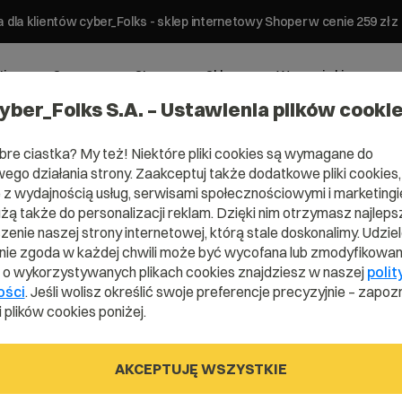
 dla klientów cyber_Folks - sklep internetowy Shoper w cenie 259 z
ting
Serwery
Strony
Sklepy
Wsparcie biznesowe
yber_Folks S.A. – Ustawienia plików cooki
bre ciastka? My też! Niektóre pliki cookies są wymagane do
ego działania strony. Zaakceptuj także dodatkowe pliki cookies,
z wydajnością usług, serwisami społecznościowymi i marketingie
użą także do personalizacji reklam. Dzięki nim otrzymasz najleps
Domena .plac
enie naszej strony internetowej, którą stale doskonalimy. Udzie
ie zgoda w każdej chwili może być wycofana lub zmodyfikowan
i o wykorzystywanych plikach cookies znajdziesz w naszej
polit
ości
. Jeśli wolisz określić swoje preferencje precyzyjnie – zapozn
Twoje miejsce na ziemi.
 plików cookies poniżej.
AKCEPTUJĘ WSZYSTKIE
.place