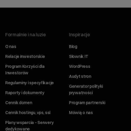
Formalnie i na luzie
Inspiracje
O nas
Blog
Relacje inwestorskie
Słownik IT
Program Korzyści dla
WordPress
Inwestorów
Audyt stron
Regulaminy i specyfikacje
Generator polityki
Raporty i dokumenty
prywatności
Cennik domen
Program partnerski
Cennik hostingu, vps, ssl
Mówią o nas
Plany wsparcia – Serwery
dedykowane