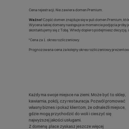
Cena rejestracji. Nie zawiera domen Premium.
Ważne!
Część domen znajduje się w puli domen Premium, któr
Wycena takiej domeny następuje w momencie podjęcia próby jej
skontaktujemy się z Tobą. Wtedy dopiero podejmiesz decyzję, c
*Cena za 1. okres rozliczeniowy.
Prognozowana cena za kolejny okres rozliczeniowy prezentowan
Każdy ma swoje miejsce na ziemi. Może być to sklep,
kawiarnia, pokój, czy restauracja. Pozwól promować
własny biznes i pokaż klientom, że odnaleźli miejsce,
gdzie mogą przychodzić do woli i cieszyć się
najwyższej jakości usługami.
Z domeną .place zyskasz jeszcze więcej