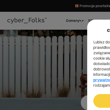
Promocja powitalna
Domeny
SSL
Hos
c
Lubisz do
prawidłow
związane 
cookie sł
doświadcz
dobrowoln
informacj
prywatn
rodzajami