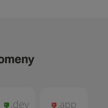
domeny