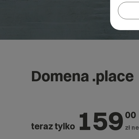
Domena .place
159
00
teraz tylko
zł ne