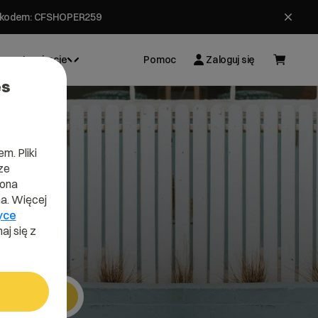
ł z kodem: CFSHOPER259
Inspiracje
Pomoc
Zaloguj się
es
m. Pliki
ze
e
lona
a. Więcej
yce
aj się z
Szukaj