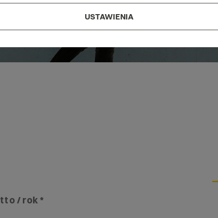
USTAWIENIA
tto / rok *