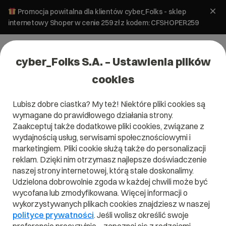
Promocja powitalna dla klientów cyber_Folks - sklep
internetowy Shoper w cenie 259 zł z kodem: CFSHOPER259
cyber_Folks S.A. – Ustawienia plików
cookies
Lubisz dobre ciastka? My też! Niektóre pliki cookies są
wymagane do prawidłowego działania strony.
Zaakceptuj także dodatkowe pliki cookies, związane z
Domena .wien
wydajnością usług, serwisami społecznościowymi i
marketingiem. Pliki cookie służą także do personalizacji
Wiedeń w zasięgu ręki
reklam. Dzięki nim otrzymasz najlepsze doświadczenie
naszej strony internetowej, którą stale doskonalimy.
Udzielona dobrowolnie zgoda w każdej chwili może być
wycofana lub zmodyfikowana. Więcej informacji o
wykorzystywanych plikach cookies znajdziesz w naszej
.wien
polityce prywatności
. Jeśli wolisz określić swoje