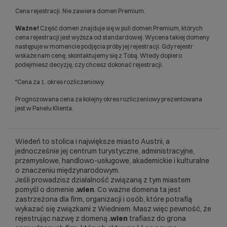
Cena rejestracji. Nie zawiera domen Premium.
Ważne!
Część domen znajduje się w puli domen Premium, których
cena rejestracji jest wyższa od standardowej. Wycena takiej domeny
następuje w momencie podjęcia próby jej rejestracji. Gdy rejestr
wskaże nam cenę, skontaktujemy się z Tobą. Wtedy dopiero
podejmiesz decyzję, czy chcesz dokonać rejestracji.
*Cena za 1. okres rozliczeniowy.
Prognozowana cena za kolejny okres rozliczeniowy prezentowana
jest w Panelu Klienta.
Wiedeń to stolica i największe miasto Austrii, a
jednocześnie jej centrum turystyczne, administracyjne,
przemysłowe, handlowo-usługowe, akademickie i kulturalne
o znaczeniu międzynarodowym.
Jeśli prowadzisz działalność związaną z tym miastem
pomyśl o domenie
.wien
. Co ważne domena ta jest
zastrzeżona dla firm, organizacji i osób, które potrafią
wykazać się związkami z Wiedniem. Masz więc pewność, że
rejestrując nazwę z domeną
.wien
trafiasz do grona