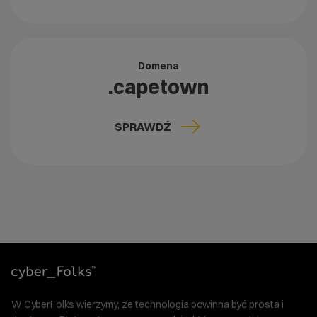
Domena
.capetown
SPRAWDŹ
W CyberFolks wierzymy, że technologia powinna być prosta i