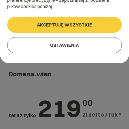
preferencje precyzyjnie – zapoznaj się z rodzajami
Szukaj
plików cookies poniżej.
AKCEPTUJĘ WSZYSTKIE
USTAWIENIA
Domena .wien
219
00
zł netto / rok *
teraz tylko