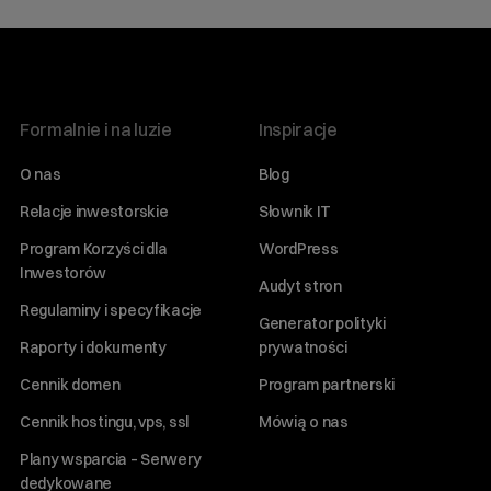
Formalnie i na luzie
Inspiracje
O nas
Blog
Relacje inwestorskie
Słownik IT
Program Korzyści dla
WordPress
Inwestorów
Audyt stron
Regulaminy i specyfikacje
Generator polityki
Raporty i dokumenty
prywatności
Cennik domen
Program partnerski
Cennik hostingu, vps, ssl
Mówią o nas
Plany wsparcia – Serwery
dedykowane