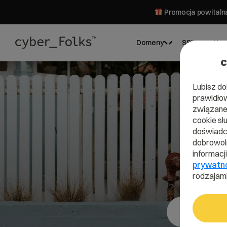
Promocja powitalna
Domeny
SSL
Hos
c
Lubisz do
prawidłow
związane 
cookie sł
doświadcz
dobrowoln
informacj
prywatn
rodzajami