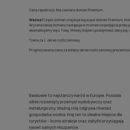
Cena rejestracji. Nie zawiera domen Premium.
Ważne!
Część domen znajduje się w puli domen Premium, któr
Wycena takiej domeny następuje w momencie podjęcia próby jej
skontaktujemy się z Tobą. Wtedy dopiero podejmiesz decyzję, c
*Cena za 1. okres rozliczeniowy.
Prognozowana cena za kolejny okres rozliczeniowy prezentowan
Baskowie to najstarszy naród w Europie. Posiada
silnie rozwinięty przemysł wydobywczy oraz
metalurgiczny. Ważną rolę odgrywa również
gospodarka wodna. Kraj ten to idealne miejsce dla
turystów – liczne atrakcje oraz zabytki przyciągają
nawet samych Hiszpanów.