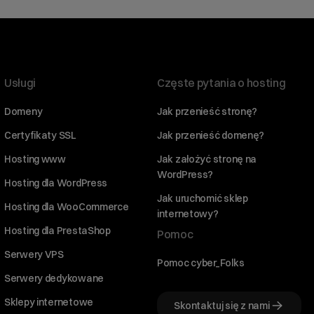
Usługi
Częste pytania o hosting
Domeny
Jak przenieść stronę?
Certyfikaty SSL
Jak przenieść domenę?
Hosting www
Jak założyć stronę na
WordPress?
Hosting dla WordPress
Jak uruchomić sklep
Hosting dla WooCommerce
internetowy?
Hosting dla PrestaShop
Pomoc
Serwery VPS
Pomoc cyber_Folks
Serwery dedykowane
Sklepy internetowe
Skontaktuj się z nami