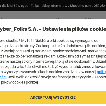
 dla klientów cyber_Folks - sklep internetowy Shoper w cenie 259 z
ting
Serwery
Strony
Sklepy
Wsparcie biznesowe
yber_Folks S.A. – Ustawienia plików cooki
bre ciastka? My też! Niektóre pliki cookies są wymagane do
ego działania strony. Zaakceptuj także dodatkowe pliki cookies,
z wydajnością usług, serwisami społecznościowymi i marketingie
użą także do personalizacji reklam. Dzięki nim otrzymasz najleps
Domena .eus
enie naszej strony internetowej, którą stale doskonalimy. Udzie
ie zgoda w każdej chwili może być wycofana lub zmodyfikowan
i o wykorzystywanych plikach cookies znajdziesz w naszej
polit
ości
. Jeśli wolisz określić swoje preferencje precyzyjnie – zapozn
Mów językiem wolności
 plików cookies poniżej.
AKCEPTUJĘ WSZYSTKIE
.eus