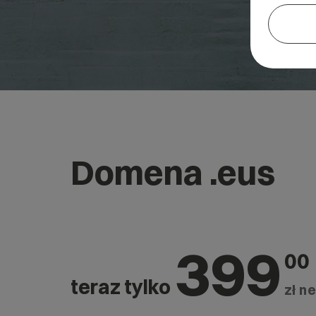
Domena .eus
399
00
teraz tylko
zł ne