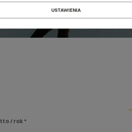
USTAWIENIA
tto / rok *