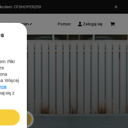
ł z kodem: CFSHOPER259
Inspiracje
Pomoc
Zaloguj się
es
m. Pliki
ze
lona
a. Więcej
yce
aj się z
Szukaj