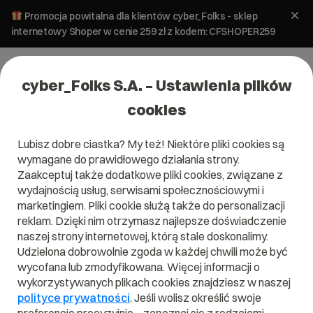
Promocja powitalna dla klientów cyber_Folks - sklep
internetowy Shoper w cenie 259 zł z kodem: CFSHOPER259
cyber_Folks S.A. – Ustawienia plików
cookies
Lubisz dobre ciastka? My też! Niektóre pliki cookies są
wymagane do prawidłowego działania strony.
Zaakceptuj także dodatkowe pliki cookies, związane z
Domena .review
wydajnością usług, serwisami społecznościowymi i
marketingiem. Pliki cookie służą także do personalizacji
Podziel się swoją opinią
reklam. Dzięki nim otrzymasz najlepsze doświadczenie
naszej strony internetowej, którą stale doskonalimy.
Udzielona dobrowolnie zgoda w każdej chwili może być
wycofana lub zmodyfikowana. Więcej informacji o
wykorzystywanych plikach cookies znajdziesz w naszej
.review
polityce prywatności
. Jeśli wolisz określić swoje