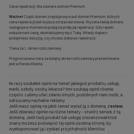
Cena rejestracji. Nie zawiera domen Premium.
Ważne!
Część domen znajduje się w puli domen Premium, których
cena rejestracji jest wyższa od standardowej. Wycena takiej domeny
następuje w momencie podjęcia próby jej rejestracji. Gdy rejestr
wskaże nam cenę, skontaktujemy się z Tobą. Wtedy dopiero
podejmiesz decyzję, czy chcesz dokonać rejestracji.
*Cena za 1. okres rozliczeniowy.
Prognozowana cena za kolejny okres rozliczeniowy prezentowana
jest w Panelu Klienta.
Ile razy szukałeś opinii na temat jakiegoś produktu, usługi,
marki, szkoły, osoby, lekarza? Inni szukają opinii równie
często. Lubimy ufać zdaniu innych, podobnych nam osób, a
odrzucamy nachalne reklamy.
Jeśli masz opinię na jakiś temat wyraź ją z domeną
.review
.
Jeśli zbierasz opinie na różne tematy – stwórz serwis z tą
domeną. Jeśli twój produkt lub usługę zrecenzował ktoś
znany możesz poświęcić tej opinii osobną stronę, by
wyeksponować ją i zyskać przychylność klientów.