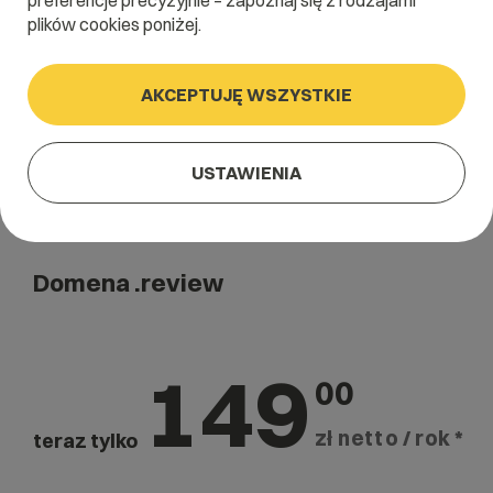
preferencje precyzyjnie – zapoznaj się z rodzajami
Szukaj
plików cookies poniżej.
AKCEPTUJĘ WSZYSTKIE
USTAWIENIA
Domena .review
149
00
zł netto / rok *
teraz tylko