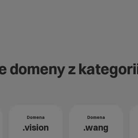
e domeny z kategorii
Domena
Domena
.vision
.wang