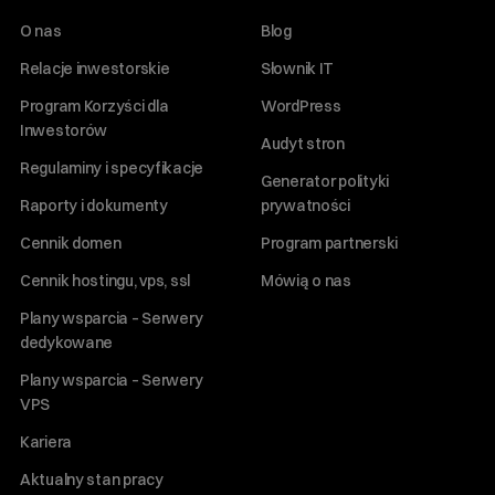
O nas
Blog
Relacje inwestorskie
Słownik IT
Program Korzyści dla
WordPress
Inwestorów
Audyt stron
Regulaminy i specyfikacje
Generator polityki
Raporty i dokumenty
prywatności
Cennik domen
Program partnerski
Cennik hostingu, vps, ssl
Mówią o nas
Plany wsparcia – Serwery
dedykowane
Plany wsparcia – Serwery
VPS
Kariera
Aktualny stan pracy