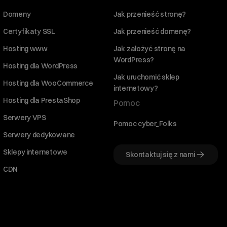
Domeny
Jak przenieść stronę?
Certyfikaty SSL
Jak przenieść domenę?
Hosting www
Jak założyć stronę na
WordPress?
Hosting dla WordPress
Jak uruchomić sklep
Hosting dla WooCommerce
internetowy?
Hosting dla PrestaShop
Pomoc
Serwery VPS
Pomoc cyber_Folks
Serwery dedykowane
Sklepy internetowe
Skontaktuj się z nami
CDN