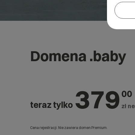
Domena .baby
379
00
teraz tylko
zł ne
Cena rejestracji. Nie zawiera domen Premium.