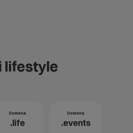
 lifestyle
Domena
Domena
.life
.events