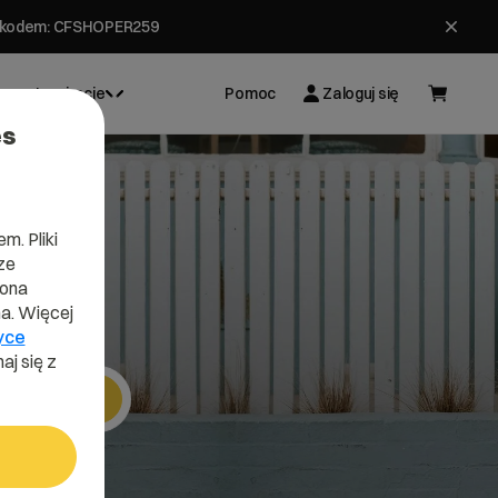
ł z kodem: CFSHOPER259
Inspiracje
Pomoc
Zaloguj się
es
m. Pliki
ze
y
lona
a. Więcej
yce
aj się z
Szukaj