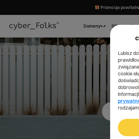
Promocja powitalna
Domeny
SSL
Hos
c
Lubisz do
prawidłow
związane 
cookie sł
doświadcz
dobrowoln
informacj
prywatn
rodzajami