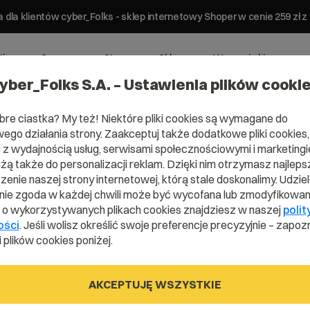
 dla klientów cyber_Folks - sklep internetowy Shoper w cenie 259 z
ting
Serwery
Strony
Sklepy
Wsparcie biznesowe
yber_Folks S.A. – Ustawienia plików cooki
bre ciastka? My też! Niektóre pliki cookies są wymagane do
ego działania strony. Zaakceptuj także dodatkowe pliki cookies,
z wydajnością usług, serwisami społecznościowymi i marketingie
użą także do personalizacji reklam. Dzięki nim otrzymasz najleps
Domena .bab
enie naszej strony internetowej, którą stale doskonalimy. Udzie
ie zgoda w każdej chwili może być wycofana lub zmodyfikowan
i o wykorzystywanych plikach cookies znajdziesz w naszej
polit
ości
. Jeśli wolisz określić swoje preferencje precyzyjnie – zapozn
 plików cookies poniżej.
.baby
AKCEPTUJĘ WSZYSTKIE