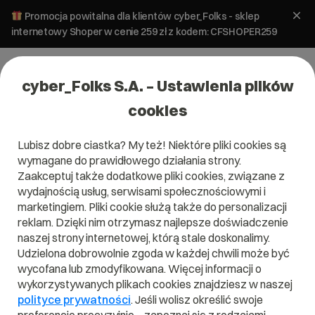
Promocja powitalna dla klientów cyber_Folks - sklep
internetowy Shoper w cenie 259 zł z kodem: CFSHOPER259
cyber_Folks S.A. – Ustawienia plików
cookies
Lubisz dobre ciastka? My też! Niektóre pliki cookies są
wymagane do prawidłowego działania strony.
Zaakceptuj także dodatkowe pliki cookies, związane z
Domena .guru
wydajnością usług, serwisami społecznościowymi i
marketingiem. Pliki cookie służą także do personalizacji
Pokaż, że jesteś ekspertem!
reklam. Dzięki nim otrzymasz najlepsze doświadczenie
naszej strony internetowej, którą stale doskonalimy.
Udzielona dobrowolnie zgoda w każdej chwili może być
wycofana lub zmodyfikowana. Więcej informacji o
wykorzystywanych plikach cookies znajdziesz w naszej
.guru
polityce prywatności
. Jeśli wolisz określić swoje