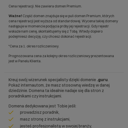
Cena rejestracji. Nie zawiera domen Premium.
Ważne!
Część domen znajduje się w puli domen Premium, których
cena rejestracji jest wyższa od standardowej. Wycena takiej domeny
następuje w momencie podjęcia próby jej rejestracji. Gdy rejestr
wskaże nam cenę, skontaktujemy się z Tobą. Wtedy dopiero
podejmiesz decyzję, czy chcesz dokonać rejestracji.
*Cena za 1. okres rozliczeniowy.
Prognozowana cena za kolejny okres rozliczeniowy prezentowana
jest w Panelu Klienta.
Kreuj swój wizerunek specjalisty dzięki domenie
.guru
.
Pokaż internautom, że masz stosowną wiedzę w danej
dziedzinie. Domena ta idealnie nadaje się dla stron z
poradnikami czy instrukcjami.
Domena dedykowana jest Tobie jeśli:
prowadzisz poradnik,
masz stronę z instrukcjami,
jesteś profesjonalistą w swojej branży,