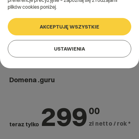
preferencje precyzyjnie – zapoznaj się z rodzajami
Szukaj
plików cookies poniżej.
AKCEPTUJĘ WSZYSTKIE
USTAWIENIA
Domena .guru
299
00
zł netto / rok *
teraz tylko