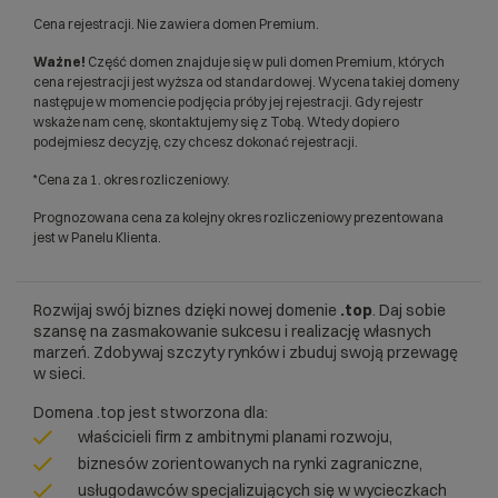
Cena rejestracji. Nie zawiera domen Premium.
Ważne!
Część domen znajduje się w puli domen Premium, których
cena rejestracji jest wyższa od standardowej. Wycena takiej domeny
następuje w momencie podjęcia próby jej rejestracji. Gdy rejestr
wskaże nam cenę, skontaktujemy się z Tobą. Wtedy dopiero
podejmiesz decyzję, czy chcesz dokonać rejestracji.
*Cena za 1. okres rozliczeniowy.
Prognozowana cena za kolejny okres rozliczeniowy prezentowana
jest w Panelu Klienta.
Rozwijaj swój biznes dzięki nowej domenie
.top
. Daj sobie
szansę na zasmakowanie sukcesu i realizację własnych
marzeń. Zdobywaj szczyty rynków i zbuduj swoją przewagę
w sieci.
Domena .top jest stworzona dla:
właścicieli firm z ambitnymi planami rozwoju,
biznesów zorientowanych na rynki zagraniczne,
usługodawców specjalizujących się w wycieczkach