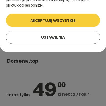
preferencje precyzyjnie – zapoznaj się z rodzajami
Szukaj
plików cookies poniżej.
AKCEPTUJĘ WSZYSTKIE
USTAWIENIA
Domena .top
49
00
zł netto / rok *
teraz tylko