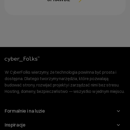
W CyberFolks wierzymy, że technologia powinna być prosta i
dostępna. Dlatego tworzymy narzędzia, które pozwalają
budować strony, rozwijać projekty i zarządzać nimi bez stresu.
Hosting, domeny, bezpieczeństwo — wszystko w jednym miejscu.
Formalnie i na luzie
O nas
Inspiracje