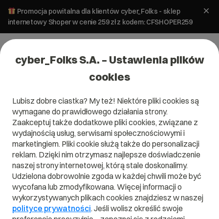
Promocja powitalna dla klientów cyber_Folks - sklep
internetowy Shoper w cenie 259 zł z kodem: CFSHOPER259
cyber_Folks S.A. – Ustawienia plików
cookies
Lubisz dobre ciastka? My też! Niektóre pliki cookies są
wymagane do prawidłowego działania strony.
Zaakceptuj także dodatkowe pliki cookies, związane z
Domena .top
wydajnością usług, serwisami społecznościowymi i
marketingiem. Pliki cookie służą także do personalizacji
Wejdź na szczyt
reklam. Dzięki nim otrzymasz najlepsze doświadczenie
naszej strony internetowej, którą stale doskonalimy.
Udzielona dobrowolnie zgoda w każdej chwili może być
wycofana lub zmodyfikowana. Więcej informacji o
wykorzystywanych plikach cookies znajdziesz w naszej
.top
polityce prywatności
. Jeśli wolisz określić swoje