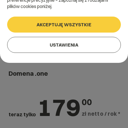
preferencje precyzyjnie – zapoznaj się z rodzajami
Szukaj
plików cookies poniżej.
AKCEPTUJĘ WSZYSTKIE
USTAWIENIA
Domena .one
179
00
zł netto / rok *
teraz tylko