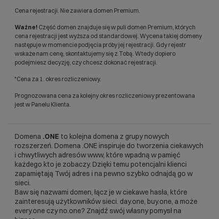
Cena rejestracji. Nie zawiera domen Premium.
Ważne!
Część domen znajduje się w puli domen Premium, których
cena rejestracji jest wyższa od standardowej. Wycena takiej domeny
następuje w momencie podjęcia próby jej rejestracji. Gdy rejestr
wskaże nam cenę, skontaktujemy się z Tobą. Wtedy dopiero
podejmiesz decyzję, czy chcesz dokonać rejestracji.
*Cena za 1. okres rozliczeniowy.
Prognozowana cena za kolejny okres rozliczeniowy prezentowana
jest w Panelu Klienta.
Domena
.ONE
to kolejna domena z grupy nowych
rozszerzeń. Domena .ONE inspiruje do tworzenia ciekawych
i chwytliwych adresów www, które wpadną w pamięć
każdego kto je zobaczy. Dzięki temu potencjalni klienci
zapamiętają Twój adres i na pewno szybko odnajdą go w
sieci.
Baw się nazwami domen, łącz je w ciekawe hasła, które
zainteresują użytkowników sieci. day.one, buy.one, a może
every.one czy no.one? Znajdź swój własny pomysł na