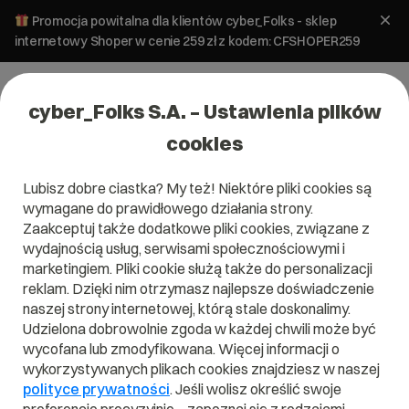
Promocja powitalna dla klientów cyber_Folks - sklep
internetowy Shoper w cenie 259 zł z kodem: CFSHOPER259
cyber_Folks S.A. – Ustawienia plików
cookies
Lubisz dobre ciastka? My też! Niektóre pliki cookies są
wymagane do prawidłowego działania strony.
Zaakceptuj także dodatkowe pliki cookies, związane z
Domena .one
wydajnością usług, serwisami społecznościowymi i
marketingiem. Pliki cookie służą także do personalizacji
Podkreśl wyjątkowość tego co robisz
reklam. Dzięki nim otrzymasz najlepsze doświadczenie
naszej strony internetowej, którą stale doskonalimy.
Udzielona dobrowolnie zgoda w każdej chwili może być
wycofana lub zmodyfikowana. Więcej informacji o
wykorzystywanych plikach cookies znajdziesz w naszej
.one
polityce prywatności
. Jeśli wolisz określić swoje