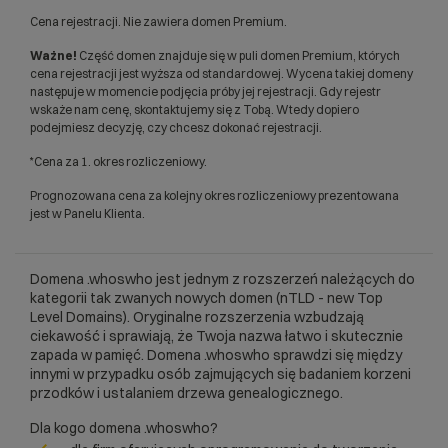
Cena rejestracji. Nie zawiera domen Premium.
Ważne!
Część domen znajduje się w puli domen Premium, których
cena rejestracji jest wyższa od standardowej. Wycena takiej domeny
następuje w momencie podjęcia próby jej rejestracji. Gdy rejestr
wskaże nam cenę, skontaktujemy się z Tobą. Wtedy dopiero
podejmiesz decyzję, czy chcesz dokonać rejestracji.
*Cena za 1. okres rozliczeniowy.
Prognozowana cena za kolejny okres rozliczeniowy prezentowana
jest w Panelu Klienta.
Domena .whoswho jest jednym z rozszerzeń należących do
kategorii tak zwanych nowych domen (nTLD - new Top
Level Domains). Oryginalne rozszerzenia wzbudzają
ciekawość i sprawiają, że Twoja nazwa łatwo i skutecznie
zapada w pamięć. Domena .whoswho sprawdzi się między
innymi w przypadku osób zajmujących się badaniem korzeni
przodków i ustalaniem drzewa genealogicznego.
Dla kogo domena .whoswho?