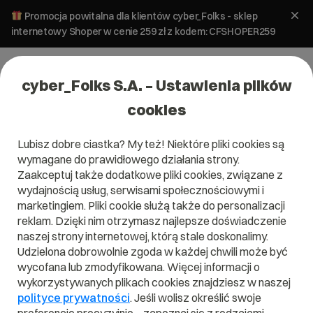
Promocja powitalna dla klientów cyber_Folks - sklep
internetowy Shoper w cenie 259 zł z kodem: CFSHOPER259
cyber_Folks S.A. – Ustawienia plików
cookies
Lubisz dobre ciastka? My też! Niektóre pliki cookies są
wymagane do prawidłowego działania strony.
Zaakceptuj także dodatkowe pliki cookies, związane z
Domena .whoswho
wydajnością usług, serwisami społecznościowymi i
marketingiem. Pliki cookie służą także do personalizacji
i wiadomo, kto jest kim
reklam. Dzięki nim otrzymasz najlepsze doświadczenie
naszej strony internetowej, którą stale doskonalimy.
Udzielona dobrowolnie zgoda w każdej chwili może być
wycofana lub zmodyfikowana. Więcej informacji o
wykorzystywanych plikach cookies znajdziesz w naszej
.whoswho
polityce prywatności
. Jeśli wolisz określić swoje