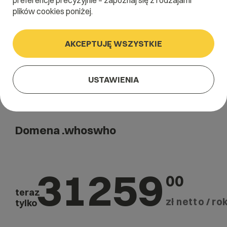
preferencje precyzyjnie – zapoznaj się z rodzajami
Szukaj
plików cookies poniżej.
AKCEPTUJĘ WSZYSTKIE
USTAWIENIA
Domena .whoswho
31259
00
teraz
zł netto / rok
tylko