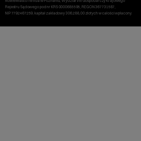
Nowe Miasto i Wilda w Poznaniu, Wydział VIII Gospodarczy Krajowego
Rejestru Sądowego pod nr KRS 0000685595, REGON 367731587,
NIP 7792467259, kapitał zakładowy 306.288,00 złotych w całości wpłacony.