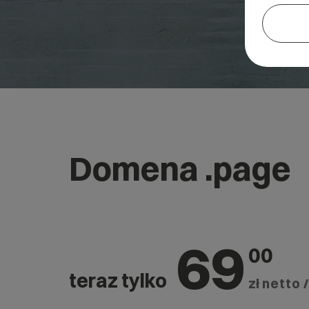
Domena .page
69
00
teraz tylko
zł netto /