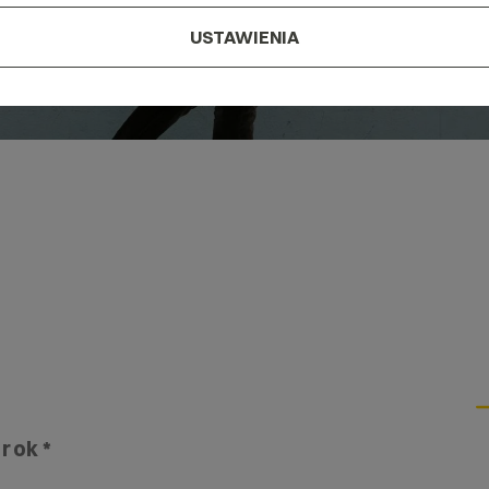
USTAWIENIA
 rok *