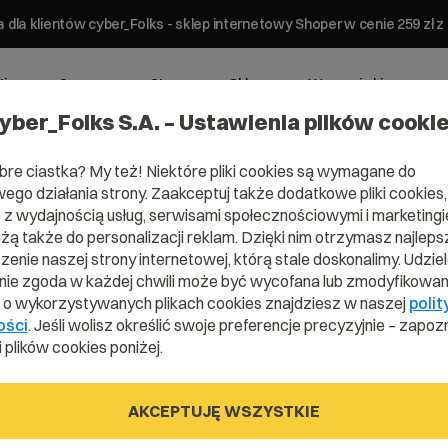
 dla klientów cyber_Folks - sklep internetowy Shoper w cenie 259 z
ting
Serwery
Strony
Sklepy
Wsparcie biznesowe
yber_Folks S.A. – Ustawienia plików cooki
bre ciastka? My też! Niektóre pliki cookies są wymagane do
ego działania strony. Zaakceptuj także dodatkowe pliki cookies,
z wydajnością usług, serwisami społecznościowymi i marketingie
użą także do personalizacji reklam. Dzięki nim otrzymasz najleps
Domena .pag
enie naszej strony internetowej, którą stale doskonalimy. Udzie
ie zgoda w każdej chwili może być wycofana lub zmodyfikowan
i o wykorzystywanych plikach cookies znajdziesz w naszej
polit
ości
. Jeśli wolisz określić swoje preferencje precyzyjnie – zapozn
na dla stron www rekomendowana przez G
 plików cookies poniżej.
AKCEPTUJĘ WSZYSTKIE
.page