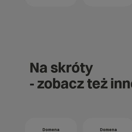
Na skróty
- zobacz też in
Domena
Domena