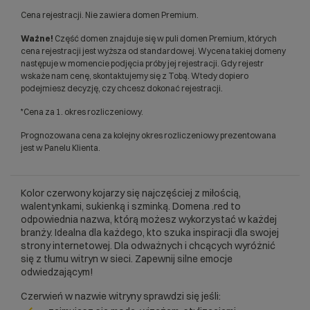
Cena rejestracji. Nie zawiera domen Premium.
Ważne!
Część domen znajduje się w puli domen Premium, których
cena rejestracji jest wyższa od standardowej. Wycena takiej domeny
następuje w momencie podjęcia próby jej rejestracji. Gdy rejestr
wskaże nam cenę, skontaktujemy się z Tobą. Wtedy dopiero
podejmiesz decyzję, czy chcesz dokonać rejestracji.
*Cena za 1. okres rozliczeniowy.
Prognozowana cena za kolejny okres rozliczeniowy prezentowana
jest w Panelu Klienta.
Kolor czerwony kojarzy się najczęściej z miłością,
walentynkami, sukienką i szminką. Domena .red to
odpowiednia nazwa, którą możesz wykorzystać w każdej
branży. Idealna dla każdego, kto szuka inspiracji dla swojej
strony internetowej. Dla odważnych i chcących wyróżnić
się z tłumu witryn w sieci. Zapewnij silne emocje
odwiedzającym!
Czerwień w nazwie witryny sprawdzi się jeśli: