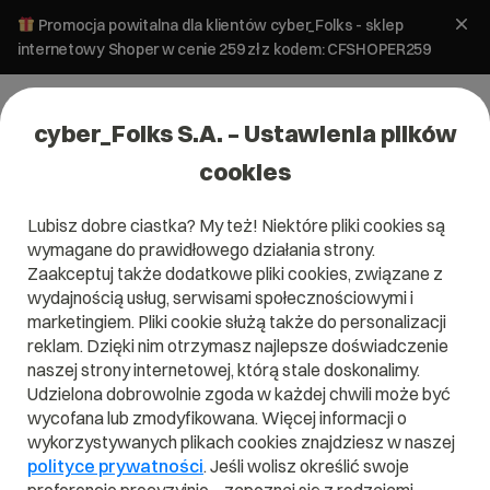
Promocja powitalna dla klientów cyber_Folks - sklep
internetowy Shoper w cenie 259 zł z kodem: CFSHOPER259
cyber_Folks S.A. – Ustawienia plików
cookies
Lubisz dobre ciastka? My też! Niektóre pliki cookies są
wymagane do prawidłowego działania strony.
Zaakceptuj także dodatkowe pliki cookies, związane z
Domena .red
wydajnością usług, serwisami społecznościowymi i
marketingiem. Pliki cookie służą także do personalizacji
Pobudź zmysły
reklam. Dzięki nim otrzymasz najlepsze doświadczenie
naszej strony internetowej, którą stale doskonalimy.
Udzielona dobrowolnie zgoda w każdej chwili może być
wycofana lub zmodyfikowana. Więcej informacji o
wykorzystywanych plikach cookies znajdziesz w naszej
.red
polityce prywatności
. Jeśli wolisz określić swoje