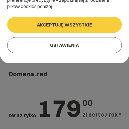
preferencje precyzyjnie – zapoznaj się z rodzajami
Szukaj
plików cookies poniżej.
AKCEPTUJĘ WSZYSTKIE
USTAWIENIA
Domena .red
179
00
zł netto / rok *
teraz tylko