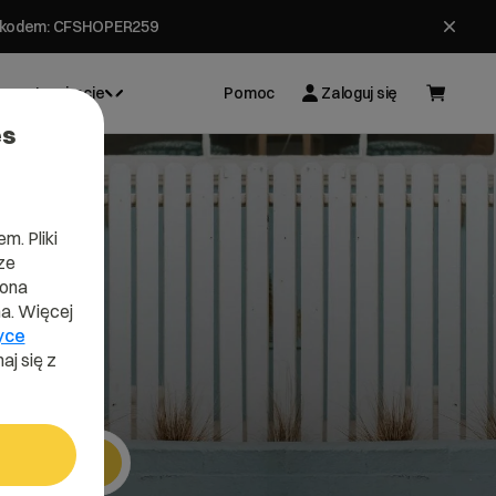
ł z kodem: CFSHOPER259
Inspiracje
Pomoc
Zaloguj się
es
m. Pliki
ze
s
lona
a. Więcej
yce
aj się z
Szukaj