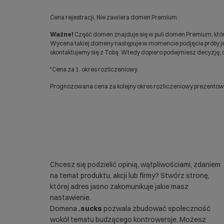
Cena rejestracji. Nie zawiera domen Premium.
Ważne!
Część domen znajduje się w puli domen Premium, któr
Wycena takiej domeny następuje w momencie podjęcia próby jej
skontaktujemy się z Tobą. Wtedy dopiero podejmiesz decyzję, c
*Cena za 1. okres rozliczeniowy.
Prognozowana cena za kolejny okres rozliczeniowy prezentowan
Chcesz się podzielić opinią, wątpliwościami, zdaniem
na temat produktu, akcji lub firmy? Stwórz stronę,
której adres jasno zakomunikuje jakie masz
nastawienie.
Domena
.sucks
pozwala zbudować społeczność
wokół tematu budzącego kontrowersje. Możesz