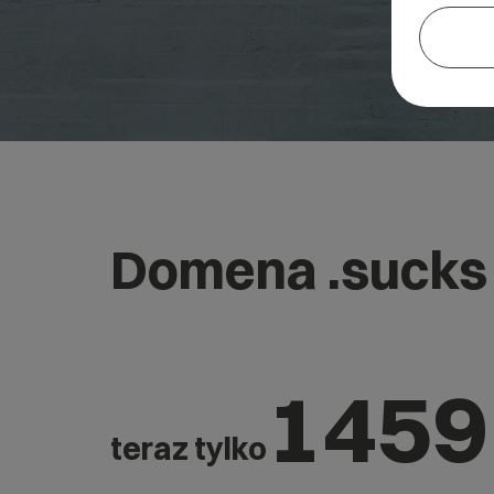
Domena .sucks
1459
teraz tylko