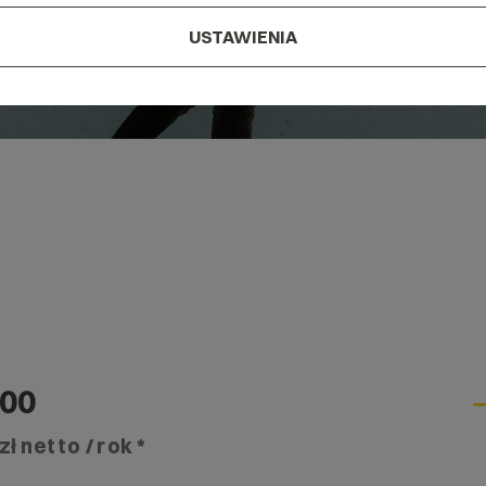
USTAWIENIA
00
zł netto / rok *