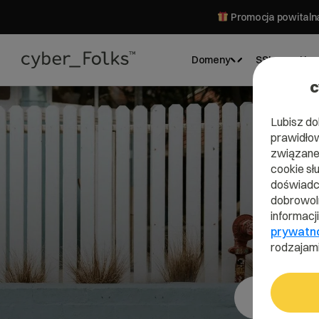
Promocja powitalna
Domeny
SSL
Hos
c
Lubisz do
prawidłow
związane 
cookie sł
doświadcz
dobrowoln
informacj
prywatn
rodzajami