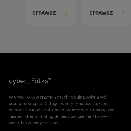
SPRAWDŹ
SPRAWDŹ
W CyberFolks wierzymy, że technologia powinna być
prosta i dostępna. Dlatego tworzymy narzędzia, które
pozwalają budować strony, rozwijać projekty i zarządzać
nimi bez stresu. Hosting, domeny, bezpieczeństwo —
wszystko w jednym miejscu.