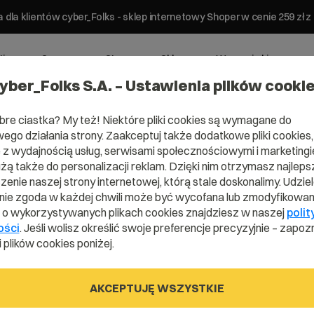
 dla klientów cyber_Folks - sklep internetowy Shoper w cenie 259 z
ting
Serwery
Strony
Sklepy
Wsparcie biznesowe
yber_Folks S.A. – Ustawienia plików cooki
bre ciastka? My też! Niektóre pliki cookies są wymagane do
ego działania strony. Zaakceptuj także dodatkowe pliki cookies,
z wydajnością usług, serwisami społecznościowymi i marketingie
użą także do personalizacji reklam. Dzięki nim otrzymasz najleps
Domena .suck
enie naszej strony internetowej, którą stale doskonalimy. Udzie
ie zgoda w każdej chwili może być wycofana lub zmodyfikowan
i o wykorzystywanych plikach cookies znajdziesz w naszej
polit
ości
. Jeśli wolisz określić swoje preferencje precyzyjnie – zapozn
Nie do bani
 plików cookies poniżej.
AKCEPTUJĘ WSZYSTKIE
.sucks