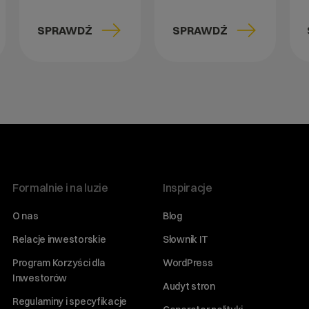
SPRAWDŹ
SPRAWDŹ
Formalnie i na luzie
Inspiracje
O nas
Blog
Relacje inwestorskie
Słownik IT
Program Korzyści dla
WordPress
Inwestorów
Audyt stron
Regulaminy i specyfikacje