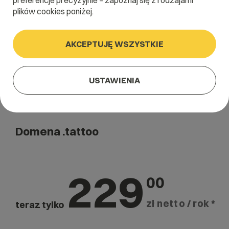
preferencje precyzyjnie – zapoznaj się z rodzajami
Szukaj
plików cookies poniżej.
AKCEPTUJĘ WSZYSTKIE
USTAWIENIA
Domena .tattoo
229
00
zł netto / rok *
teraz tylko