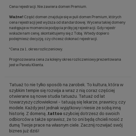
Cena rejestracji. Nie zawiera domen Premium.
Ważne!
Część domen znajduje się w puli domen Premium, których
cena rejestracji jest wyższa od standardowej. Wycena takiej domeny
następuje w momencie podjęcia próby jej rejestracji. Gdy rejestr
wskaże nam cenę, skontaktujemy się z Tobą. Wtedy dopiero
podejmiesz decyzję, czy chcesz dokonać rejestracji.
*Cena za 1. okres rozliczeniowy.
Prognozowana cena za kolejny okres rozliczeniowy prezentowana
jest w Panelu Klienta.
Tatuaż to nie tylko sposób na zarobek. To kultura, która w
szybkim tempie się rozwija a wraz z nią coraz częściej
otwierane są nowe studia tatuażu. Tatuaż od lat
towarzyszy człowiekowi – tatuują się lekarze, prawnicy, czy
modele. Każdy jest jednak wyjątkowy i niesie ze sobą inną
historię. Z domeną
.tattoo
szybciej dotrzesz do swoich
odbiorców a także sprawisz, że to oni będą chcieli nosić z
dumą Twoje prace na własnym ciele. Zacznij rozwijać swój
biznes już dziś!