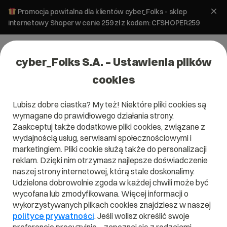
Promocja powitalna dla klientów cyber_Folks - sklep
internetowy Shoper w cenie 259 zł z kodem: CFSHOPER259
cyber_Folks S.A. – Ustawienia plików
cookies
Lubisz dobre ciastka? My też! Niektóre pliki cookies są
wymagane do prawidłowego działania strony.
Zaakceptuj także dodatkowe pliki cookies, związane z
Domena .tattoo
wydajnością usług, serwisami społecznościowymi i
marketingiem. Pliki cookie służą także do personalizacji
Pokaż, co potrafisz
reklam. Dzięki nim otrzymasz najlepsze doświadczenie
naszej strony internetowej, którą stale doskonalimy.
Udzielona dobrowolnie zgoda w każdej chwili może być
wycofana lub zmodyfikowana. Więcej informacji o
wykorzystywanych plikach cookies znajdziesz w naszej
.tattoo
polityce prywatności
. Jeśli wolisz określić swoje