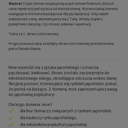
Ważne!
Część domen znajduje się w puli domen Premium, których
cena rejestracji jest wyższa od standardowej. Wycena takiej domeny
następuje w momencie podjęcia próby jej rejestracji. Gdy rejestr
wskaże nam cenę, skontaktujemy się z Tobą. Wtedy dopiero
podejmiesz decyzję, czy chcesz dokonać rejestracji.
*Cena za 1. okres rozliczeniowy.
Prognozowana cena za kolejny okres rozliczeniowy prezentowana
jest w Panelu Klienta.
Moe wywodzi się z języka japońskiego i oznacza:
pączkować, kiełkować. Słowo zostało zaczerpnięte do
młodzieżowego slangu, określające odczucia wobec danej
fikcyjnej postaci. Interesujesz się rynkiem japońskim, pokaż,
że jesteś na bieżąco. Z domeną .moe zaprezentujesz pasję
do japońskiej popkultury!
Dla kogo domena .moe?
dla biur tłumaczy związanych z rynkiem japońskim,
dla badaczy rynku japońskiego,
dla miłośników popkultury japońskiej.