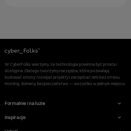
W CyberFolks wierzymy, że technologia powinna być prosta i
dostępna. Dlatego tworzymy narzędzia, które pozwalają
budować strony, rozwijać projekty i zarządzać nimi bez stresu.
Hosting, domeny, bezpieczeństwo — wszystko w jednym miejscu.
Formalnie i na luzie
O nas
Inspiracje
Relacje inwestorskie
Blog