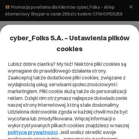
Promocja powitalna dla klientów cyber_Folks - sklep
internetowy Shoper w cenie 259 zł z kodem: CFSHOPER259
cyber_Folks S.A. – Ustawienia plików
cookies
Lubisz dobre ciastka? My też! Niektóre pliki cookies są
wymagane do prawidłowego działania strony.
Zaakceptuj także dodatkowe pliki cookies, związane z
Domena .moe
wydajnością usług, serwisami społecznościowymi i
marketingiem. Pliki cookie służą także do personalizacji
reklam. Dzięki nim otrzymasz najlepsze doświadczenie
naszej strony internetowej, którą stale doskonalimy.
Udzielona dobrowolnie zgoda w każdej chwili może być
.moe
wycofana lub zmodyfikowana. Więcej informacji o
wykorzystywanych plikach cookies znajdziesz w naszej
Szukaj
polityce prywatności
. Jeśli wolisz określić swoje