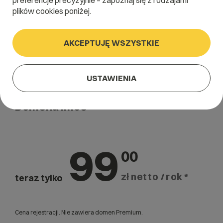
preferencje precyzyjnie – zapoznaj się z rodzajami
plików cookies poniżej.
AKCEPTUJĘ WSZYSTKIE
USTAWIENIA
Domena .moe
99
00
zł netto / rok *
teraz tylko
Cena rejestracji. Nie zawiera domen Premium.