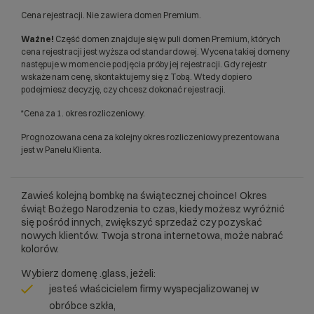
Cena rejestracji. Nie zawiera domen Premium.
Ważne!
Część domen znajduje się w puli domen Premium, których
cena rejestracji jest wyższa od standardowej. Wycena takiej domeny
następuje w momencie podjęcia próby jej rejestracji. Gdy rejestr
wskaże nam cenę, skontaktujemy się z Tobą. Wtedy dopiero
podejmiesz decyzję, czy chcesz dokonać rejestracji.
*Cena za 1. okres rozliczeniowy.
Prognozowana cena za kolejny okres rozliczeniowy prezentowana
jest w Panelu Klienta.
Zawieś kolejną bombkę na świątecznej choince! Okres
świąt Bożego Narodzenia to czas, kiedy możesz wyróżnić
się pośród innych, zwiększyć sprzedaż czy pozyskać
nowych klientów. Twoja strona internetowa, może nabrać
kolorów.
Wybierz domenę .glass, jeżeli:
jesteś właścicielem firmy wyspecjalizowanej w
obróbce szkła,