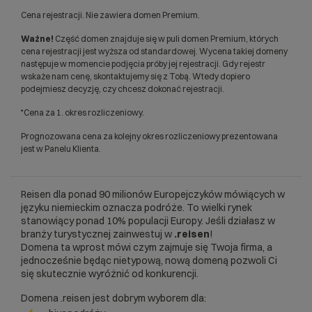
Cena rejestracji. Nie zawiera domen Premium.
Ważne!
Część domen znajduje się w puli domen Premium, których
cena rejestracji jest wyższa od standardowej. Wycena takiej domeny
następuje w momencie podjęcia próby jej rejestracji. Gdy rejestr
wskaże nam cenę, skontaktujemy się z Tobą. Wtedy dopiero
podejmiesz decyzję, czy chcesz dokonać rejestracji.
*Cena za 1. okres rozliczeniowy.
Prognozowana cena za kolejny okres rozliczeniowy prezentowana
jest w Panelu Klienta.
Reisen dla ponad 90 milionów Europejczyków mówiących w
języku niemieckim oznacza podróże. To wielki rynek
stanowiący ponad 10% populacji Europy. Jeśli działasz w
branży turystycznej zainwestuj w
.reisen
!
Domena ta wprost mówi czym zajmuje się Twoja firma, a
jednocześnie będąc nietypową, nową domeną pozwoli Ci
się skutecznie wyróżnić od konkurencji.
Domena .reisen jest dobrym wyborem dla: