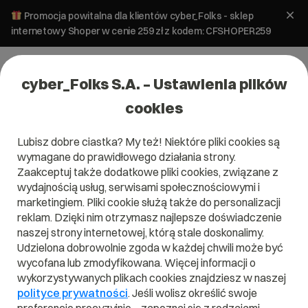
Promocja powitalna dla klientów cyber_Folks - sklep
internetowy Shoper w cenie 259 zł z kodem: CFSHOPER259
cyber_Folks S.A. – Ustawienia plików
cookies
Lubisz dobre ciastka? My też! Niektóre pliki cookies są
wymagane do prawidłowego działania strony.
Zaakceptuj także dodatkowe pliki cookies, związane z
Domena .reisen
wydajnością usług, serwisami społecznościowymi i
marketingiem. Pliki cookie służą także do personalizacji
rusz w podróż
reklam. Dzięki nim otrzymasz najlepsze doświadczenie
naszej strony internetowej, którą stale doskonalimy.
Udzielona dobrowolnie zgoda w każdej chwili może być
wycofana lub zmodyfikowana. Więcej informacji o
wykorzystywanych plikach cookies znajdziesz w naszej
.reisen
polityce prywatności
. Jeśli wolisz określić swoje