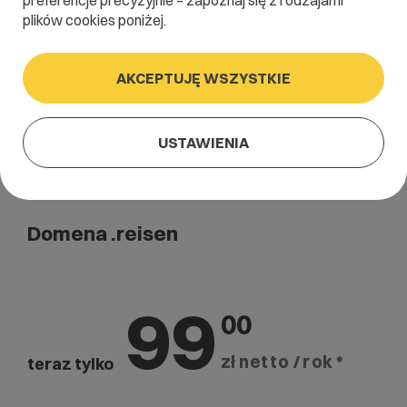
preferencje precyzyjnie – zapoznaj się z rodzajami
Szukaj
plików cookies poniżej.
AKCEPTUJĘ WSZYSTKIE
USTAWIENIA
Domena .reisen
99
00
zł netto / rok *
teraz tylko