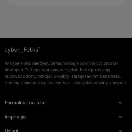
W CyberFolks wierzymy, że technologia powinna być prosta i
dostępna. Dlatego tworzymy narzędzia, które pozwalają
budować strony, rozwijać projekty i zarządzać nimi bez stresu.
Hosting, domeny, bezpieczeństwo — wszystko w jednym miejscu.
Formalnie i na luzie
O nas
Inspiracje
Relacje inwestorskie
Blog
Usługi