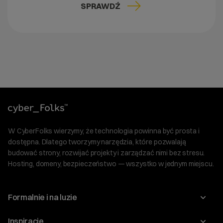
SPRAWDŹ
W CyberFolks wierzymy, że technologia powinna być prosta i
dostępna. Dlatego tworzymy narzędzia, które pozwalają
budować strony, rozwijać projekty i zarządzać nimi bez stresu.
Hosting, domeny, bezpieczeństwo — wszystko w jednym miejscu.
Formalnie i na luzie
O nas
Inspiracje