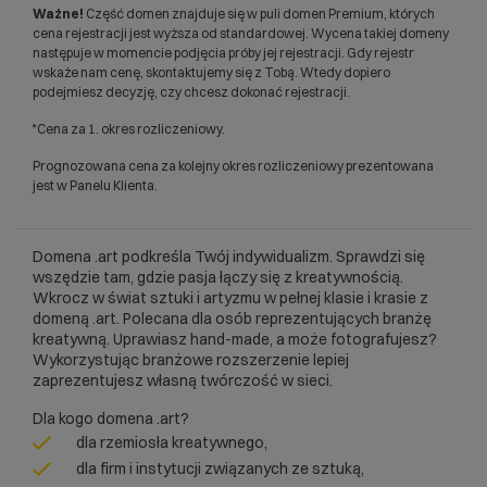
Ważne!
Część domen znajduje się w puli domen Premium, których
cena rejestracji jest wyższa od standardowej. Wycena takiej domeny
następuje w momencie podjęcia próby jej rejestracji. Gdy rejestr
wskaże nam cenę, skontaktujemy się z Tobą. Wtedy dopiero
podejmiesz decyzję, czy chcesz dokonać rejestracji.
*Cena za 1. okres rozliczeniowy.
Prognozowana cena za kolejny okres rozliczeniowy prezentowana
jest w Panelu Klienta.
Domena .art podkreśla Twój indywidualizm. Sprawdzi się
wszędzie tam, gdzie pasja łączy się z kreatywnością.
Wkrocz w świat sztuki i artyzmu w pełnej klasie i krasie z
domeną .art. Polecana dla osób reprezentujących branżę
kreatywną. Uprawiasz hand-made, a może fotografujesz?
Wykorzystując branżowe rozszerzenie lepiej
zaprezentujesz własną twórczość w sieci.
Dla kogo domena .art?
dla rzemiosła kreatywnego,
dla firm i instytucji związanych ze sztuką,