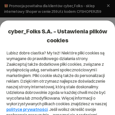
Promocja powitalna dla klientów cyber_Folks - sklep
internetowy Shoper w cenie 259 zł z kodem: CFSHOPER259
cyber_Folks S.A. – Ustawienia plików
cookies
Lubisz dobre ciastka? My też! Niektóre pliki cookies są
wymagane do prawidłowego działania strony.
Zaakceptuj także dodatkowe pliki cookies, związane z
Domena .art
wydajnością usług, serwisami społecznościowymi i
marketingiem. Pliki cookie służą także do personalizacji
reklam. Dzięki nim otrzymasz najlepsze doświadczenie
naszej strony internetowej, którą stale doskonalimy.
Udzielona dobrowolnie zgoda w każdej chwili może być
.art
wycofana lub zmodyfikowana. Więcej informacji o
wykorzystywanych plikach cookies znajdziesz w naszej
Szukaj
polityce prywatności
. Jeśli wolisz określić swoje