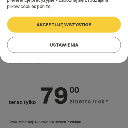
preferencje precyzyjnie – zapoznaj się z rodzajami
plików cookies poniżej.
AKCEPTUJĘ WSZYSTKIE
USTAWIENIA
Domena .art
79
00
zł netto / rok *
teraz tylko
Cena rejestracji. Nie zawiera domen Premium.