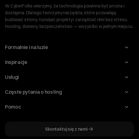
W CyberFolks wierzymy, że technologia powinna być prosta i
dostępna. Dlatego tworzymy narzędzia, które pozwalają
budować strony, rozwijać projekty i zarządzać nimi bez stresu.
Hosting, domeny, bezpieczeństwo — wszystko w jednym miejscu.
Formalnie i na luzie
O nas
Inspiracje
Relacje inwestorskie
Blog
Usługi
Program Korzyści dla Inwestorów
Słownik IT
Domeny
Regulaminy i specyfikacje
Częste pytania o hosting
WordPress
Certyfikaty SSL
Raporty i dokumenty
Jak przenieść stronę?
Audyt stron
Pomoc
Hosting www
Cennik domen
Jak przenieść domenę?
Generator polityki prywatności
Pomoc cyber_Folks
Hosting dla WordPress
Cennik hostingu, vps, ssl
Jak założyć stronę na WordPress?
Program partnerski
Skontaktuj się z nami
Hosting dla WooCommerce
Plany wsparcia – Serwery dedykowane
Jak uruchomić sklep internetowy?
Mówią o nas