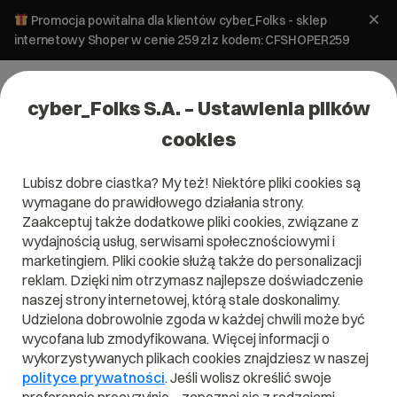
Promocja powitalna dla klientów cyber_Folks - sklep
internetowy Shoper w cenie 259 zł z kodem: CFSHOPER259
cyber_Folks S.A. – Ustawienia plików
cookies
Lubisz dobre ciastka? My też! Niektóre pliki cookies są
wymagane do prawidłowego działania strony.
Zaakceptuj także dodatkowe pliki cookies, związane z
Domena .movie
wydajnością usług, serwisami społecznościowymi i
marketingiem. Pliki cookie służą także do personalizacji
Pokaż swój film w najlepszej oprawie!
reklam. Dzięki nim otrzymasz najlepsze doświadczenie
naszej strony internetowej, którą stale doskonalimy.
Udzielona dobrowolnie zgoda w każdej chwili może być
wycofana lub zmodyfikowana. Więcej informacji o
wykorzystywanych plikach cookies znajdziesz w naszej
.movie
polityce prywatności
. Jeśli wolisz określić swoje