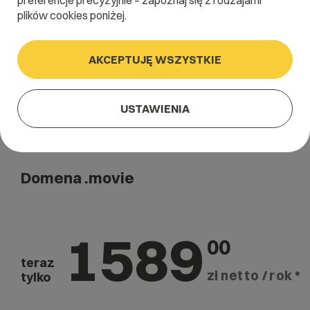
preferencje precyzyjnie – zapoznaj się z rodzajami
Szukaj
plików cookies poniżej.
AKCEPTUJĘ WSZYSTKIE
USTAWIENIA
Domena .movie
1589
00
teraz
zł netto / rok *
tylko