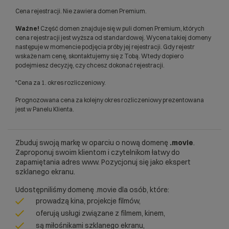
Cena rejestracji. Nie zawiera domen Premium.
Ważne!
Część domen znajduje się w puli domen Premium, których
cena rejestracji jest wyższa od standardowej. Wycena takiej domeny
następuje w momencie podjęcia próby jej rejestracji. Gdy rejestr
wskaże nam cenę, skontaktujemy się z Tobą. Wtedy dopiero
podejmiesz decyzję, czy chcesz dokonać rejestracji.
*Cena za 1. okres rozliczeniowy.
Prognozowana cena za kolejny okres rozliczeniowy prezentowana
jest w Panelu Klienta.
Zbuduj swoją markę w oparciu o nową domenę
.movie
.
Zaproponuj swoim klientom i czytelnikom łatwy do
zapamiętania adres www. Pozycjonuj się jako ekspert
szklanego ekranu.
Udostępniliśmy domenę .movie dla osób, które:
prowadzą kina, projekcje filmów,
oferują usługi związane z filmem, kinem,
są miłośnikami szklanego ekranu,