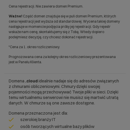
Cena rejestracji. Nie zawiera domen Premium.
Ważne!
Część domen znajduje się w puli domen Premium, których
cena rejestracji jest wyższa od standardowej. Wycena takiej domeny
następuje w momencie podjęcia próby jej rejestracji. Gdy rejestr
wskaże nam cenę, skontaktujemy się z Tobą. Wtedy dopiero
podejmiesz decyzję, czy chcesz dokonać rejestracji.
*Cena za 1. okres rozliczeniowy.
Prognozowana cena za kolejny okres rozliczeniowy prezentowana
jest w Panelu Klienta.
Domena
.cloud
idealnie nadaje się do adresów związanych
z chmurami obliczeniowymi. Chmury dzięki swojej
pojemności mogą przechowywać Twoje pliki w sieci. Dzięki
temu wirtualnemu serwerowi nie musisz się martwić utratą
danych. W chmurze są one zawsze dostępne.
Domena przeznaczona jest dla:
szerokiej branży IT
osób tworzących wirtualne bazy plików