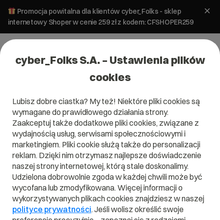
Promocja powitalna dla klientów cyber_Folks - sklep
internetowy Shoper w cenie 259 zł z kodem: CFSHOPER259
cyber_Folks S.A. – Ustawienia plików
cookies
Lubisz dobre ciastka? My też! Niektóre pliki cookies są
wymagane do prawidłowego działania strony.
Zaakceptuj także dodatkowe pliki cookies, związane z
Domena .cloud
wydajnością usług, serwisami społecznościowymi i
marketingiem. Pliki cookie służą także do personalizacji
Płyń po bezkresie internetu na .cloud!
reklam. Dzięki nim otrzymasz najlepsze doświadczenie
naszej strony internetowej, którą stale doskonalimy.
Udzielona dobrowolnie zgoda w każdej chwili może być
wycofana lub zmodyfikowana. Więcej informacji o
wykorzystywanych plikach cookies znajdziesz w naszej
.cloud
polityce prywatności
. Jeśli wolisz określić swoje