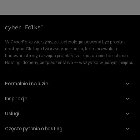
W CyberFolks wierzymy, że technologia powinna być prosta i
dostępna. Dlatego tworzymy narzędzia, które pozwalają
budować strony, rozwijać projekty i zarządzać nimi bez stresu.
Hosting, domeny, bezpieczeństwo — wszystko w jednym miejscu.
Formalnie i na luzie
O nas
Inspiracje
Relacje inwestorskie
Blog
Usługi
Program Korzyści dla Inwestorów
Słownik IT
Domeny
Regulaminy i specyfikacje
Częste pytania o hosting
WordPress
Certyfikaty SSL
Raporty i dokumenty