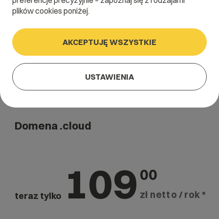
preferencje precyzyjnie – zapoznaj się z rodzajami
Szukaj
plików cookies poniżej.
AKCEPTUJĘ WSZYSTKIE
USTAWIENIA
Domena .cloud
109
00
zł netto / rok *
teraz tylko