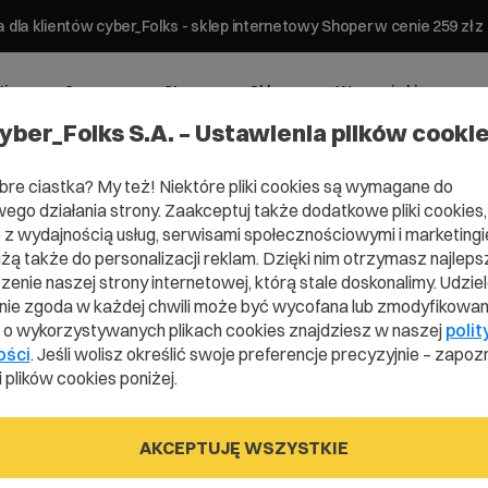
 dla klientów cyber_Folks - sklep internetowy Shoper w cenie 259 z
ting
Serwery
Strony
Sklepy
Wsparcie biznesowe
yber_Folks S.A. – Ustawienia plików cooki
bre ciastka? My też! Niektóre pliki cookies są wymagane do
ego działania strony. Zaakceptuj także dodatkowe pliki cookies,
z wydajnością usług, serwisami społecznościowymi i marketingie
użą także do personalizacji reklam. Dzięki nim otrzymasz najleps
mena .ketrzyn
enie naszej strony internetowej, którą stale doskonalimy. Udzie
ie zgoda w każdej chwili może być wycofana lub zmodyfikowan
i o wykorzystywanych plikach cookies znajdziesz w naszej
polit
ości
. Jeśli wolisz określić swoje preferencje precyzyjnie – zapozn
 plików cookies poniżej.
.ketrzyn.pl
AKCEPTUJĘ WSZYSTKIE