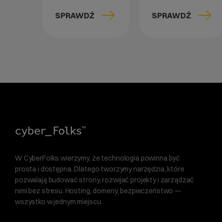
SPRAWDŹ
SPRAWDŹ
W CyberFolks wierzymy, że technologia powinna być
prosta i dostępna. Dlatego tworzymy narzędzia, które
pozwalają budować strony, rozwijać projekty i zarządzać
nimi bez stresu. Hosting, domeny, bezpieczeństwo —
wszystko w jednym miejscu.