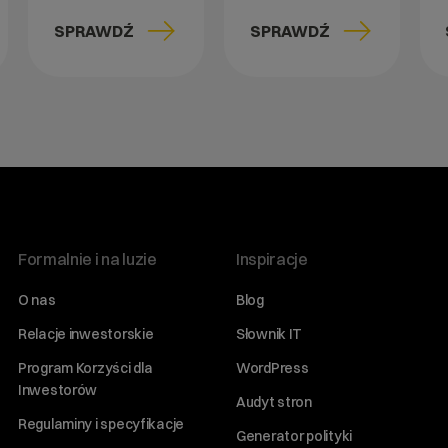
SPRAWDŹ
SPRAWDŹ
Formalnie i na luzie
Inspiracje
O nas
Blog
Relacje inwestorskie
Słownik IT
Program Korzyści dla
WordPress
Inwestorów
Audyt stron
Regulaminy i specyfikacje
Generator polityki