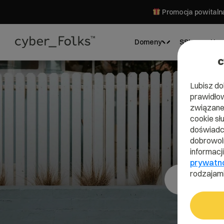
Promocja powitalna
Domeny
SSL
Hos
c
Lubisz do
prawidłow
związane 
cookie sł
Do
doświadcz
dobrowoln
informacj
prywatn
rodzajami