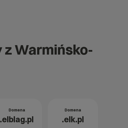
y z Warmińsko-
Domena
Domena
.elblag.pl
.elk.pl