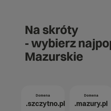
Na skróty
- wybierz najp
Mazurskie
Domena
Domena
.szczytno.pl
.mazury.pl