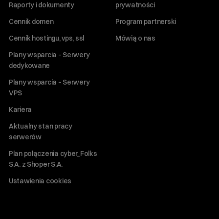
Raporty i dokumenty
prywatności
Cennik domen
Program partnerski
Cennik hostingu, vps, ssl
Mówią o nas
Plany wsparcia – Serwery
dedykowane
Plany wsparcia – Serwery
VPS
Kariera
Aktualny stan pracy
serwerów
Plan połączenia cyber_Folks
S.A. z Shoper S.A.
Ustawienia cookies