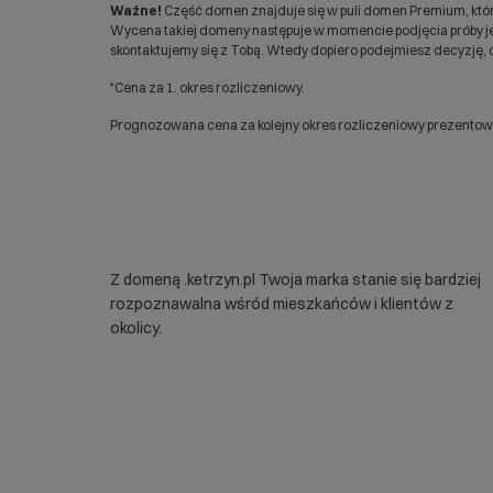
Ważne!
Część domen znajduje się w puli domen Premium, któr
Wycena takiej domeny następuje w momencie podjęcia próby jej
skontaktujemy się z Tobą. Wtedy dopiero podejmiesz decyzję, c
*Cena za 1. okres rozliczeniowy.
Prognozowana cena za kolejny okres rozliczeniowy prezentowan
Z domeną .ketrzyn.pl Twoja marka stanie się bardziej
rozpoznawalna wśród mieszkańców i klientów z
okolicy.