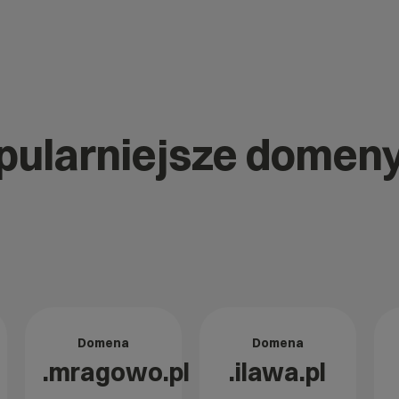
opularniejsze domen
Domena
Domena
.mragowo.pl
.ilawa.pl