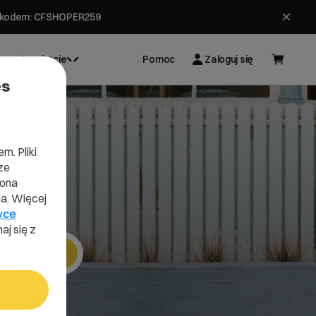
ł z kodem: CFSHOPER259
Inspiracje
Pomoc
Zaloguj się
es
m. Pliki
ze
.pl
lona
a. Więcej
yce
aj się z
Szukaj