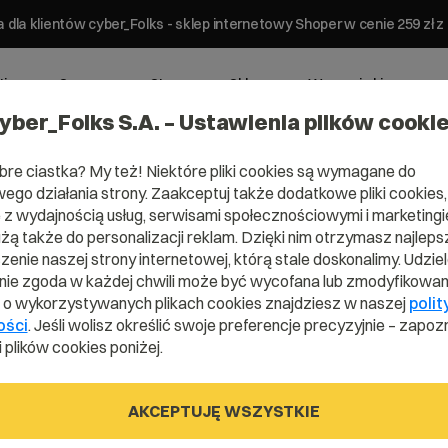
 dla klientów cyber_Folks - sklep internetowy Shoper w cenie 259 z
ting
Serwery
Strony
Sklepy
Wsparcie biznesowe
yber_Folks S.A. – Ustawienia plików cooki
bre ciastka? My też! Niektóre pliki cookies są wymagane do
ego działania strony. Zaakceptuj także dodatkowe pliki cookies,
z wydajnością usług, serwisami społecznościowymi i marketingie
użą także do personalizacji reklam. Dzięki nim otrzymasz najleps
mena .kartuzy
enie naszej strony internetowej, którą stale doskonalimy. Udzie
ie zgoda w każdej chwili może być wycofana lub zmodyfikowan
i o wykorzystywanych plikach cookies znajdziesz w naszej
polit
ości
. Jeśli wolisz określić swoje preferencje precyzyjnie – zapozn
 plików cookies poniżej.
.kartuzy.pl
AKCEPTUJĘ WSZYSTKIE