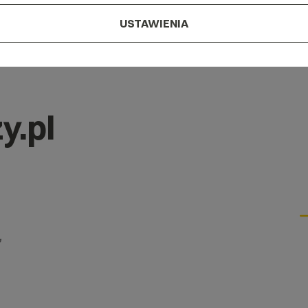
USTAWIENIA
y.pl
*