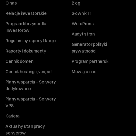
O nas
Blog
Relacje inwestorskie
Słownik IT
Program Korzyści dla
WordPress
Inwestorów
Audyt stron
Regulaminy i specyfikacje
Generator polityki
Raporty i dokumenty
prywatności
Cennik domen
Program partnerski
Cennik hostingu, vps, ssl
Mówią o nas
Plany wsparcia – Serwery
dedykowane
Plany wsparcia – Serwery
VPS
Kariera
Aktualny stan pracy
serwerów