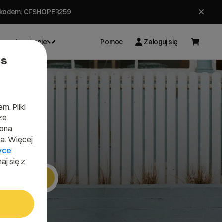
ł z kodem: CFSHOPER259
Inspiracje
Pomoc
Zaloguj się
es
m. Pliki
ze
.pl
lona
a. Więcej
yce
aj się z
Szukaj