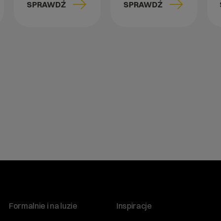
SPRAWDŹ
SPRAWDŹ
Formalnie i na luzie
Inspiracje