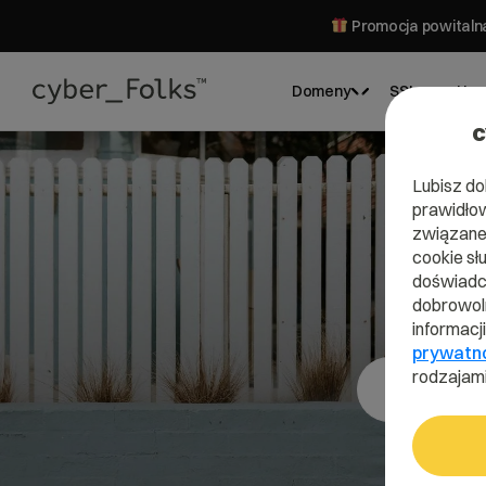
Promocja powitalna
Domeny
SSL
Hos
c
Lubisz do
prawidłow
związane 
cookie sł
Do
doświadcz
dobrowoln
informacj
prywatn
rodzajami