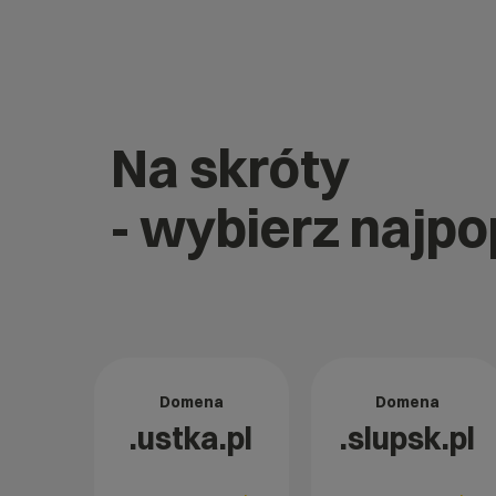
Na skróty
- wybierz najp
Domena
Domena
.ustka.pl
.slupsk.pl