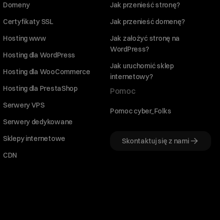
Domeny
Jak przenieść stronę?
Certyfikaty SSL
Jak przenieść domenę?
Hosting www
Jak założyć stronę na
WordPress?
Hosting dla WordPress
Jak uruchomić sklep
Hosting dla WooCommerce
internetowy?
Hosting dla PrestaShop
Pomoc
Serwery VPS
Pomoc cyber_Folks
Serwery dedykowane
Sklepy internetowe
Skontaktuj się z nami
CDN