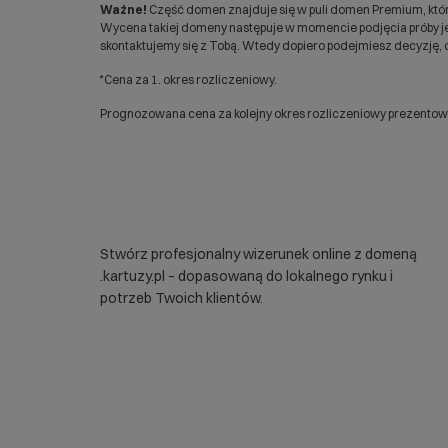
Ważne!
Część domen znajduje się w puli domen Premium, któr
Wycena takiej domeny następuje w momencie podjęcia próby jej
skontaktujemy się z Tobą. Wtedy dopiero podejmiesz decyzję, c
*Cena za 1. okres rozliczeniowy.
Prognozowana cena za kolejny okres rozliczeniowy prezentowan
Stwórz profesjonalny wizerunek online z domeną
.kartuzy.pl – dopasowaną do lokalnego rynku i
potrzeb Twoich klientów.