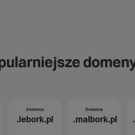
opularniejsze domen
Domena
Domena
.lebork.pl
.malbork.pl