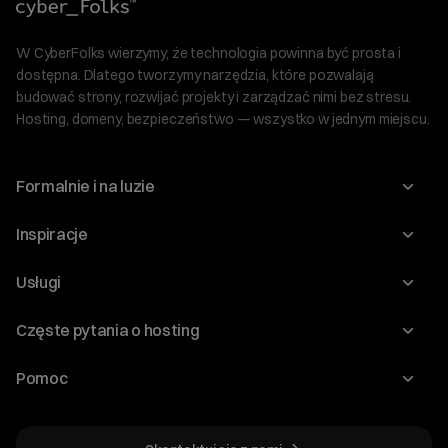
W CyberFolks wierzymy, że technologia powinna być prosta i
dostępna. Dlatego tworzymy narzędzia, które pozwalają
budować strony, rozwijać projekty i zarządzać nimi bez stresu.
Hosting, domeny, bezpieczeństwo — wszystko w jednym miejscu.
Formalnie i na luzie
O nas
Inspiracje
Relacje inwestorskie
Blog
Usługi
Program Korzyści dla Inwestorów
Słownik IT
Domeny
Regulaminy i specyfikacje
Częste pytania o hosting
WordPress
Certyfikaty SSL
Raporty i dokumenty
Jak przenieść stronę?
Audyt stron
Pomoc
Hosting www
Cennik domen
Jak przenieść domenę?
Generator polityki prywatności
Pomoc cyber_Folks
Hosting dla WordPress
Cennik hostingu, vps, ssl
Jak założyć stronę na WordPress?
Program partnerski