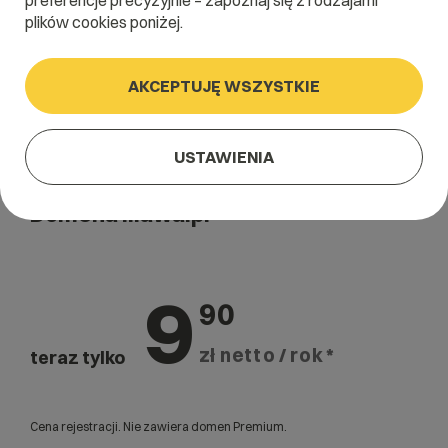
preferencje precyzyjnie – zapoznaj się z rodzajami
plików cookies poniżej.
AKCEPTUJĘ WSZYSTKIE
USTAWIENIA
Domena .ilawa.pl
9
90
zł netto / rok *
teraz tylko
Cena rejestracji. Nie zawiera domen Premium.