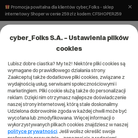
Promocja powitalna dla klientów cyber_Folks - sklep
internetowy Shoper w cenie 259 zł z kodem: CFSHOPER259
cyber_Folks S.A. – Ustawienia plików
cookies
Lubisz dobre ciastka? My też! Niektóre pliki cookies są
wymagane do prawidłowego działania strony.
Zaakceptuj także dodatkowe pliki cookies, związane z
Domena .ilawa.pl
wydajnością usług, serwisami społecznościowymi i
marketingiem. Pliki cookie służą także do personalizacji
reklam. Dzięki nim otrzymasz najlepsze doświadczenie
naszej strony internetowej, którą stale doskonalimy.
Udzielona dobrowolnie zgoda w każdej chwili może być
.ilawa.pl
wycofana lub zmodyfikowana. Więcej informacji o
wykorzystywanych plikach cookies znajdziesz w naszej
Szukaj
polityce prywatności
. Jeśli wolisz określić swoje