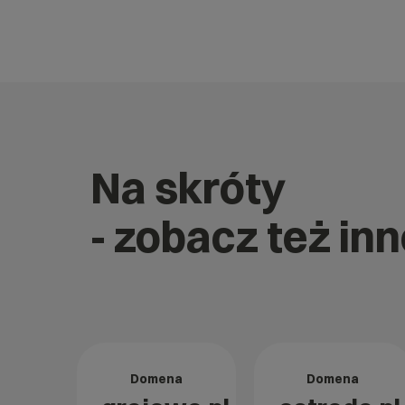
Na skróty
- zobacz też i
Domena
Domena