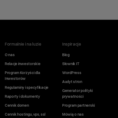
Formalnie i na luzie
Inspiracje
O nas
Blog
Relacje inwestorskie
Słownik IT
Program Korzyści dla
WordPress
Inwestorów
Audyt stron
Regulaminy i specyfikacje
Generator polityki
Raporty i dokumenty
prywatności
Cennik domen
Program partnerski
Cennik hostingu, vps, ssl
Mówią o nas