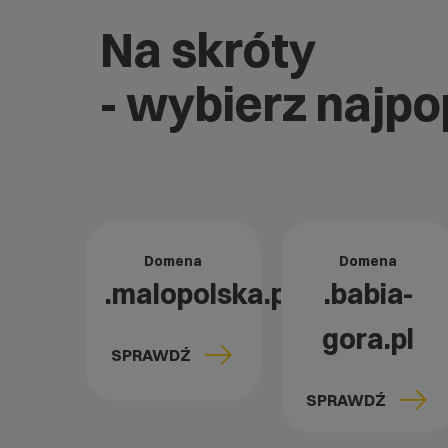
Na skróty
- wybierz najp
Domena
Domena
.malopolska.pl
.babia-
gora.pl
SPRAWDŹ
SPRAWDŹ