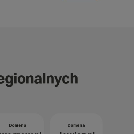
regionalnych
Domena
Domena