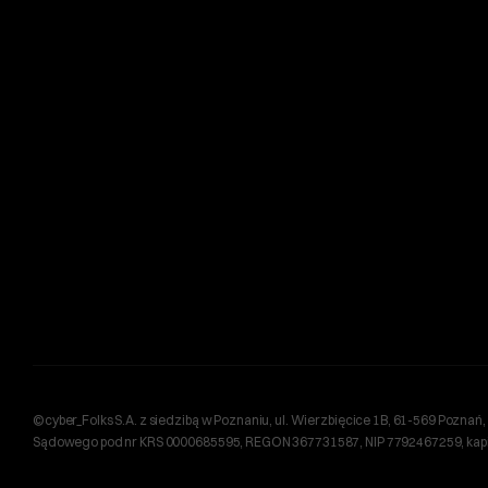
©cyber_Folks S.A. z siedzibą w Poznaniu, ul. Wierzbięcice 1B, 61-569 Pozn
Sądowego pod nr KRS 0000685595, REGON 367731587, NIP 7792467259, kapita