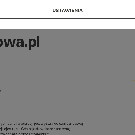
USTAWIENIA
owa.pl
*
ych cena rejestracji jest wyższa od standardowej.
 rejestracji. Gdy rejestr wskaże nam cenę,
zy chcesz dokonać rejestracji.