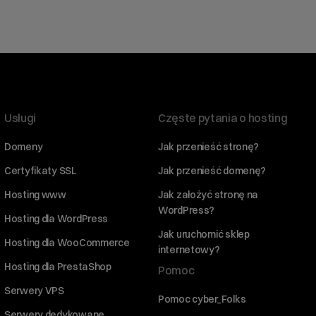
Usługi
Częste pytania o hosting
Domeny
Jak przenieść stronę?
Certyfikaty SSL
Jak przenieść domenę?
Hosting www
Jak założyć stronę na
WordPress?
Hosting dla WordPress
Jak uruchomić sklep
Hosting dla WooCommerce
internetowy?
Hosting dla PrestaShop
Pomoc
Serwery VPS
Pomoc cyber_Folks
Serwery dedykowane