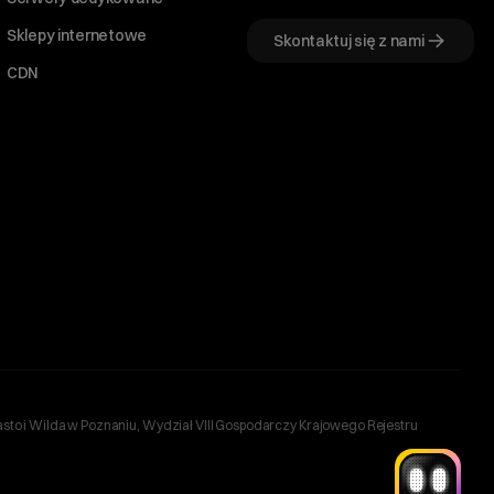
Sklepy internetowe
Skontaktuj się z nami
CDN
Witaj! Jestem robo_Folks.
W czym mogę pomóc?
Kliknij kafelek albo napisz wiadomość
— znajdziemy rozwiązanie
Wybór hostingu
Wybór domeny
Bazy danych
Konfiguracja email
+
Optymalizacja wydajności
więcej
sto i Wilda w Poznaniu, Wydział VIII Gospodarczy Krajowego Rejestru