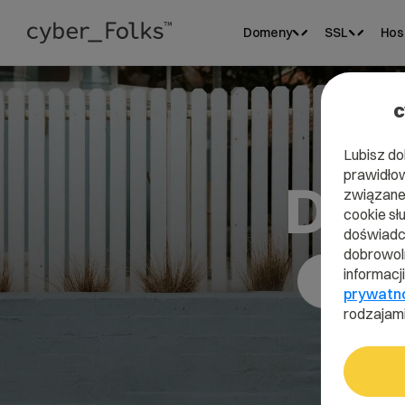
Domeny
SSL
Hos
c
Lubisz do
prawidłow
Dom
związane 
cookie sł
doświadcz
dobrowoln
informacj
prywatn
rodzajami