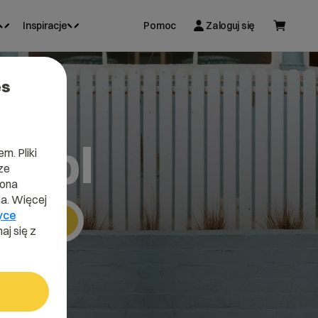
Inspiracje
Pomoc
Zaloguj się
es
a.pl
m. Pliki
ze
lona
a. Więcej
yce
Szukaj
aj się z