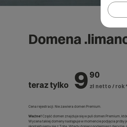
Domena .liman
9
90
teraz tylko
zł netto / rok 
Cena rejestracji. Nie zawiera domen Premium.
Ważne!
Część domen znajduje się w puli domen Premium, któr
Wycena takiej domeny następuje w momencie podjęcia próby jej
skontaktujemy się z Tobą. Wtedy dopiero podejmiesz decyzję, c