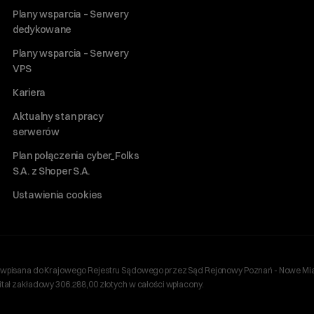
Plany wsparcia – Serwery
dedykowane
Plany wsparcia – Serwery
VPS
Kariera
Aktualny stan pracy
serwerów
Plan połączenia cyber_Folks
S.A. z Shoper S.A.
Ustawienia cookies
ań, wpisana do Krajowego Rejestru Sądowego przez Sąd Rejonowy Poznań - Nowe Mia
ł zakładowy 306.288,00 złotych w całości wpłacony.