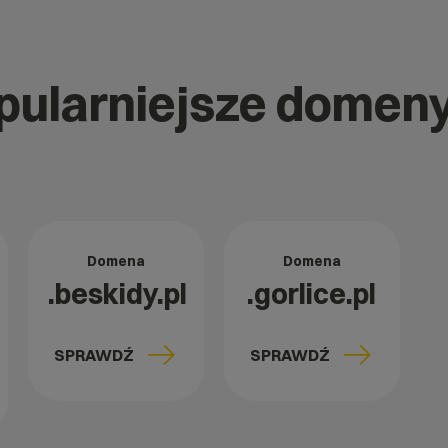
opularniejsze domeny
Domena
Domena
.beskidy.pl
.gorlice.pl
SPRAWDŹ
SPRAWDŹ