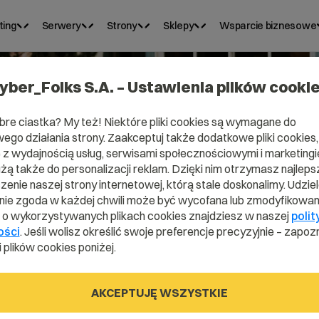
ting
Serwery
Strony
Sklepy
Wsparcie biznesowe
yber_Folks S.A. – Ustawienia plików cooki
bre ciastka? My też! Niektóre pliki cookies są wymagane do
ego działania strony. Zaakceptuj także dodatkowe pliki cookies,
ena .limanow
z wydajnością usług, serwisami społecznościowymi i marketingie
użą także do personalizacji reklam. Dzięki nim otrzymasz najleps
enie naszej strony internetowej, którą stale doskonalimy. Udzie
ie zgoda w każdej chwili może być wycofana lub zmodyfikowan
i o wykorzystywanych plikach cookies znajdziesz w naszej
polit
.limanowa.pl
ości
. Jeśli wolisz określić swoje preferencje precyzyjnie – zapozn
 plików cookies poniżej.
AKCEPTUJĘ WSZYSTKIE