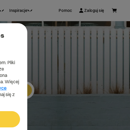
Inspiracje
Pomoc
Zaloguj się
es
.pl
m. Pliki
ze
lona
a. Więcej
yce
Szukaj
aj się z