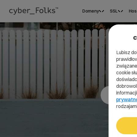
Domeny
SSL
Hos
c
Lubisz do
prawidłow
Do
związane 
cookie sł
doświadcz
dobrowoln
informacj
prywatn
rodzajami