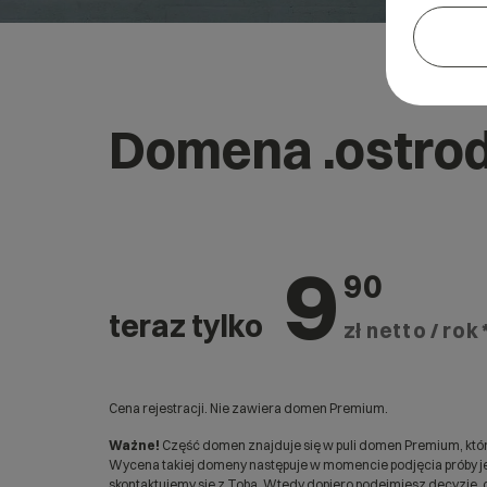
Domena .ostrod
9
90
teraz tylko
zł netto / rok 
Cena rejestracji. Nie zawiera domen Premium.
Ważne!
Część domen znajduje się w puli domen Premium, któr
Wycena takiej domeny następuje w momencie podjęcia próby jej
skontaktujemy się z Tobą. Wtedy dopiero podejmiesz decyzję, c