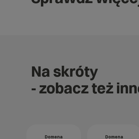
Na skróty
- zobacz też i
Domena
Domena