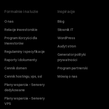
Formalnie i na luzie
Inspiracje
O nas
Blog
Relacje inwestorskie
Słownik IT
Program Korzyści dla
WordPress
Inwestorów
Audyt stron
Regulaminy i specyfikacje
Generator polityki
Raporty i dokumenty
prywatności
Cennik domen
Program partnerski
Cennik hostingu, vps, ssl
Mówią o nas
Plany wsparcia – Serwery
dedykowane
Plany wsparcia – Serwery
VPS