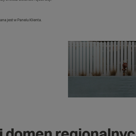
a jest w Panelu Klienta.
j domen regionalny