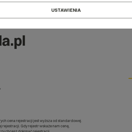
USTAWIENIA
a.pl
*
ych cena rejestracji jest wyższa od standardowej.
 rejestracji. Gdy rejestr wskaże nam cenę,
zy chcesz dokonać rejestracji.