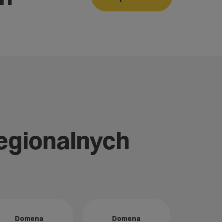
regionalnych
Domena
Domena