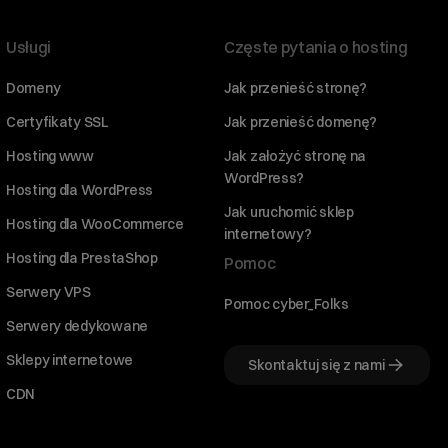
Usługi
Częste pytania o hosting
Domeny
Jak przenieść stronę?
Certyfikaty SSL
Jak przenieść domenę?
Hosting www
Jak założyć stronę na
WordPress?
Hosting dla WordPress
Jak uruchomić sklep
Hosting dla WooCommerce
internetowy?
Hosting dla PrestaShop
Pomoc
Serwery VPS
Pomoc cyber_Folks
Serwery dedykowane
Sklepy internetowe
Skontaktuj się z nami
CDN