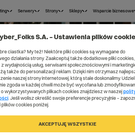
ting
Serwery
Strony
Sklepy
Wsparcie biznesowe
yber_Folks S.A. – Ustawienia plików cooki
bre ciastka? My też! Niektóre pliki cookies są wymagane do
ego działania strony. Zaakceptuj także dodatkowe pliki cookies,
mena .ostroda
z wydajnością usług, serwisami społecznościowymi i marketingie
użą także do personalizacji reklam. Dzięki nim otrzymasz najleps
enie naszej strony internetowej, którą stale doskonalimy. Udzie
ie zgoda w każdej chwili może być wycofana lub zmodyfikowan
i o wykorzystywanych plikach cookies znajdziesz w naszej
polit
.ostroda.pl
ości
. Jeśli wolisz określić swoje preferencje precyzyjnie – zapozn
 plików cookies poniżej.
AKCEPTUJĘ WSZYSTKIE