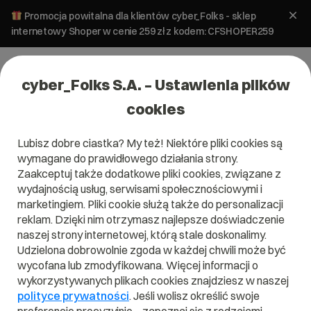
Promocja powitalna dla klientów cyber_Folks - sklep
internetowy Shoper w cenie 259 zł z kodem: CFSHOPER259
cyber_Folks S.A. – Ustawienia plików
cookies
Lubisz dobre ciastka? My też! Niektóre pliki cookies są
wymagane do prawidłowego działania strony.
Zaakceptuj także dodatkowe pliki cookies, związane z
Domena .pr
wydajnością usług, serwisami społecznościowymi i
marketingiem. Pliki cookie służą także do personalizacji
Zarejestruj adres www z domeną Portoryko
reklam. Dzięki nim otrzymasz najlepsze doświadczenie
naszej strony internetowej, którą stale doskonalimy.
Udzielona dobrowolnie zgoda w każdej chwili może być
wycofana lub zmodyfikowana. Więcej informacji o
.pr
wykorzystywanych plikach cookies znajdziesz w naszej
polityce prywatności
. Jeśli wolisz określić swoje
Szukaj