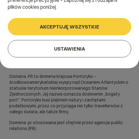
preferencje precyzyjnie – zapoznaj się z rodzajami
plików cookies poniżej.
AKCEPTUJĘ WSZYSTKIE
USTAWIENIA
Domena .PR to domena krajowa Portoryko –
środkowoamerykańskiej wyspy nad Oceanem Atlantyckim o
statusie terytorium nieinkorporowanego Stanów
Zjednoczonych. Jej nazwa oznacza dosłownie „bogaty
port”. Portoryko kusi pięknem natury i zachętami
podatkowymi, przez co przyciąga nie tylko travellersów z
całego świata, ale także firmy.
Domena .pr stosowana jest chętnie przez agencje public
relations (PR).