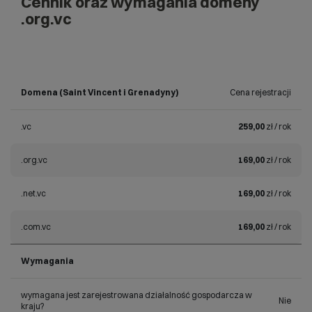
Cennik oraz wymagania domeny
.org.vc
Domena (Saint Vincent i Grenadyny)
Cena rejestracji
.vc
259,00
zł / rok
.org.vc
169,00
zł / rok
.net.vc
169,00
zł / rok
.com.vc
169,00
zł / rok
Wymagania
wymagana jest zarejestrowana działalność gospodarcza w
Nie
kraju?