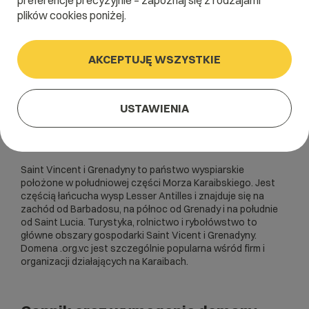
preferencje precyzyjnie – zapoznaj się z rodzajami
plików cookies poniżej.
AKCEPTUJĘ WSZYSTKIE
USTAWIENIA
Saint Vincent i Grenadyny to państwo wyspiarskie
położone w południowej części Morza Karaibskiego. Jest
częścią łańcucha wysp Lesser Antilles i znajduje się na
zachód od Barbadosu, na północ od Grenady i na południe
od Saint Lucia. Turystyka, rolnictwo i rybołówstwo to
główne obszary gospodarki Saint Vicent i Grenadyny.
Domena .org.vc jest szczególnie popularna wśród firm i
organizacji działających na Karaibach.