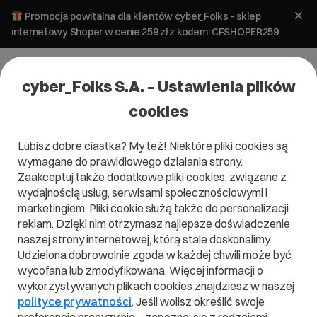
Promocja powitalna dla klientów cyber_Folks - sklep
internetowy Shoper w cenie 259 zł z kodem: CFSHOPER259
cyber_Folks S.A. – Ustawienia plików
cookies
Lubisz dobre ciastka? My też! Niektóre pliki cookies są
wymagane do prawidłowego działania strony.
Zaakceptuj także dodatkowe pliki cookies, związane z
Domena .org.vc
wydajnością usług, serwisami społecznościowymi i
marketingiem. Pliki cookie służą także do personalizacji
Zarejestruj adres www z domeną Saint Vincent i Grenadyny
reklam. Dzięki nim otrzymasz najlepsze doświadczenie
naszej strony internetowej, którą stale doskonalimy.
Udzielona dobrowolnie zgoda w każdej chwili może być
wycofana lub zmodyfikowana. Więcej informacji o
.org.vc
wykorzystywanych plikach cookies znajdziesz w naszej
polityce prywatności
. Jeśli wolisz określić swoje
Szukaj