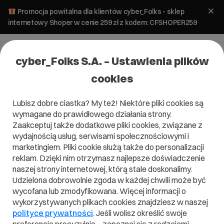
Promocja powitalna dla klientów cyber_Folks - sklep
internetowy Shoper w cenie 259 zł z kodem: CFSHOPER259
cyber_Folks S.A. – Ustawienia plików
cookies
Lubisz dobre ciastka? My też! Niektóre pliki cookies są
wymagane do prawidłowego działania strony.
Zaakceptuj także dodatkowe pliki cookies, związane z
Domena .ms
wydajnością usług, serwisami społecznościowymi i
marketingiem. Pliki cookie służą także do personalizacji
Zarejestruj adres www z domeną Wyspy Montserrat
reklam. Dzięki nim otrzymasz najlepsze doświadczenie
naszej strony internetowej, którą stale doskonalimy.
Udzielona dobrowolnie zgoda w każdej chwili może być
wycofana lub zmodyfikowana. Więcej informacji o
.ms
wykorzystywanych plikach cookies znajdziesz w naszej
polityce prywatności
. Jeśli wolisz określić swoje
Szukaj