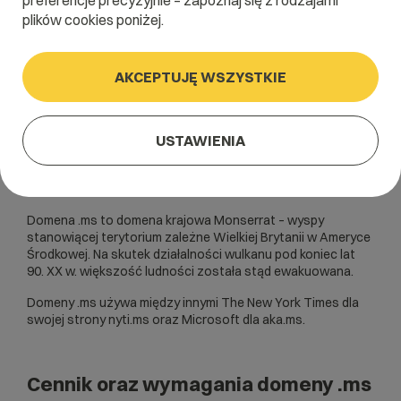
preferencje precyzyjnie – zapoznaj się z rodzajami
plików cookies poniżej.
AKCEPTUJĘ WSZYSTKIE
USTAWIENIA
Domena .ms to domena krajowa Monserrat – wyspy
stanowiącej terytorium zależne Wielkiej Brytanii w Ameryce
Środkowej. Na skutek działalności wulkanu pod koniec lat
90. XX w. większość ludności została stąd ewakuowana.
Domeny .ms używa między innymi The New York Times dla
swojej strony nyti.ms oraz Microsoft dla aka.ms.
Cennik oraz wymagania domeny .ms