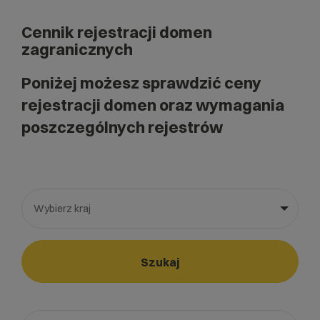
Cennik rejestracji domen
zagranicznych
Poniżej możesz sprawdzić ceny
rejestracji domen oraz wymagania
poszczególnych rejestrów
Wybierz kraj
Wybierz gotową listę. Użyj spacji, aby otworzyć.
Naciśnij spację, aby otworzyć listę, klawisze strzałek, aby nawi
Szukaj