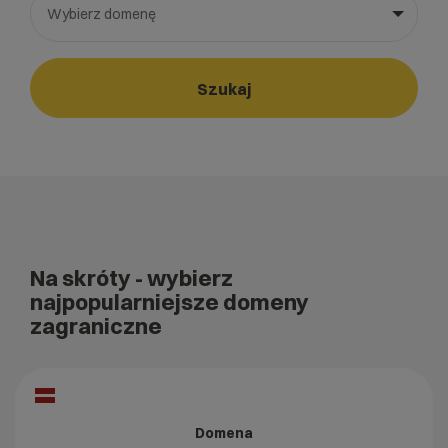
Wybierz domenę
Wybierz gotową listę. Użyj spacji, aby otworzyć.
Naciśnij spację, aby otworzyć listę, klawisze strzałek, aby nawi
Szukaj
Na skróty
- wybierz
najpopularniejsze domeny
zagraniczne
Domena