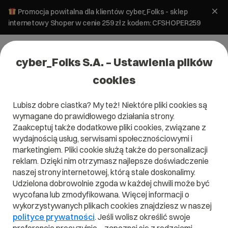
Promocja powitalna dla klientów cyber_Folks - sklep
internetowy Shoper w cenie 259 zł z kodem: CFSHOPER259
cyber_Folks S.A. – Ustawienia plików
cookies
Lubisz dobre ciastka? My też! Niektóre pliki cookies są
wymagane do prawidłowego działania strony.
Zaakceptuj także dodatkowe pliki cookies, związane z
Domena .us
wydajnością usług, serwisami społecznościowymi i
marketingiem. Pliki cookie służą także do personalizacji
Zarejestruj adres www z domeną amerykańską
reklam. Dzięki nim otrzymasz najlepsze doświadczenie
naszej strony internetowej, którą stale doskonalimy.
Udzielona dobrowolnie zgoda w każdej chwili może być
wycofana lub zmodyfikowana. Więcej informacji o
.us
wykorzystywanych plikach cookies znajdziesz w naszej
polityce prywatności
. Jeśli wolisz określić swoje
Szukaj