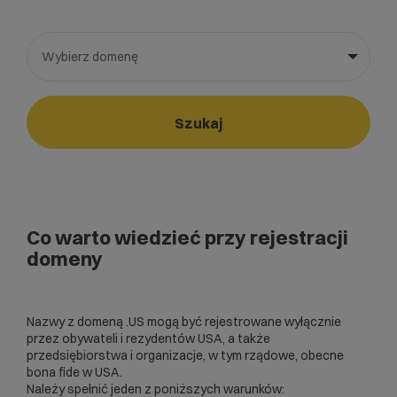
Wybierz domenę
Wybierz gotową listę. Użyj spacji, aby otworzyć.
Naciśnij spację, aby otworzyć listę, klawisze strzałek, aby nawi
Szukaj
Co warto wiedzieć przy rejestracji
domeny
Nazwy z domeną .US mogą być rejestrowane wyłącznie
przez obywateli i rezydentów USA, a także
przedsiębiorstwa i organizacje, w tym rządowe, obecne
bona fide w USA.
Należy spełnić jeden z poniższych warunków: