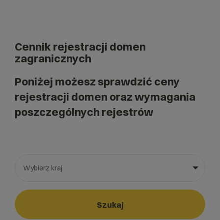
Cennik rejestracji domen
zagranicznych
Poniżej możesz sprawdzić ceny
rejestracji domen oraz wymagania
poszczególnych rejestrów
Wybierz kraj
Wybierz gotową listę. Użyj spacji, aby otworzyć.
Naciśnij spację, aby otworzyć listę, klawisze strzałek, aby nawi
Szukaj