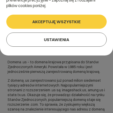
preferencje precyzyjnie – zapoznaj się z rodzajami
plików cookies poniżej.
AKCEPTUJĘ WSZYSTKIE
USTAWIENIA
Domena .us – to domena krajowa przypisana do Stanów
Zjednoczonych Ameryki. Powstała w 1985 roku i jest
jednocześnie pierwszą zarejestrowaną domeną krajową.
Z domeną .us zarejestrowano już ponad milion siedemset
tysięcy adresów internetowych. Najpopularniejszymi
stronami z rozszerzeniem .us są: imageshack.us, amung.us i
state.tx.us. Okazuje się, że prowadząc działalność na rynku
Stanów Zjednoczonych, popularniejszą domeną staje się
rozszerzenie .com. To sprawia, że zyskujemy większą
szansę na znalezienie interesującego nas adresu z domeną