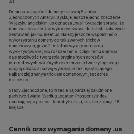
.us.
Domena .us oprócz domeny krajowej Stanów
Zjednoczonych Ameryki, zyskuje jeszcze jedno znaczenie.
W języku angielskim .us oznacza „nas”. Sytuacja sprawa, że
domena może zostać wykorzystywana do takich ciekawych
zestawień, jak np. meet.us. Należy jeszcze wspomnieć o
wykorzystaniu domeny do tak zwanych trickow
domenowych, gdzie 2 ostatnie wyrazy adresu są
wykorzystywane jako rozszerzenie. Dzięki temu domena
daje możliwość tworzenia oryginalnych adresów
internetowych, w których rozszerzenie tworzy logiczną i
spójną całość z nazwą wybraną przez rejestrującego.
Najbardziej znanym trickiem domenowym jest adres
del.icio.us.
Stany Zjednoczone, to trzecie najbardziej zaludnione
państwo świata. Według Legatum Prosperity Index,
oceniającego poziom dobrobytu kraju, kraj ten zajmuje 18
miejsce.
Cennik oraz wymagania domeny .us