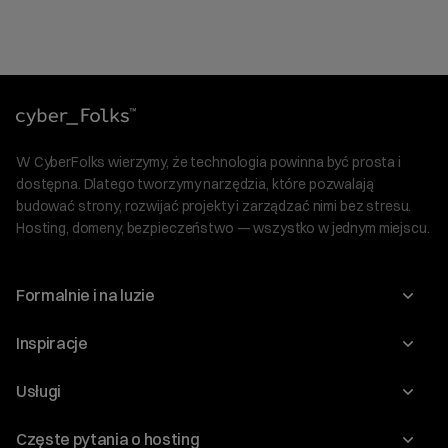
W CyberFolks wierzymy, że technologia powinna być prosta i
dostępna. Dlatego tworzymy narzędzia, które pozwalają
budować strony, rozwijać projekty i zarządzać nimi bez stresu.
Hosting, domeny, bezpieczeństwo — wszystko w jednym miejscu.
Formalnie i na luzie
O nas
Inspiracje
Relacje inwestorskie
Blog
Usługi
Program Korzyści dla Inwestorów
Słownik IT
Domeny
Regulaminy i specyfikacje
Częste pytania o hosting