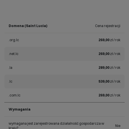
Domena (Saint Lucia)
Cena rejestracji
.org.lc
269,00
zł / rok
.net.lc
269,00
zł / rok
.la
289,00
zł / rok
.lc
539,00
zł / rok
.com.lc
269,00
zł / rok
Wymagania
wymagana jest zarejestrowana działalność gospodarcza w
Nie
kraju?