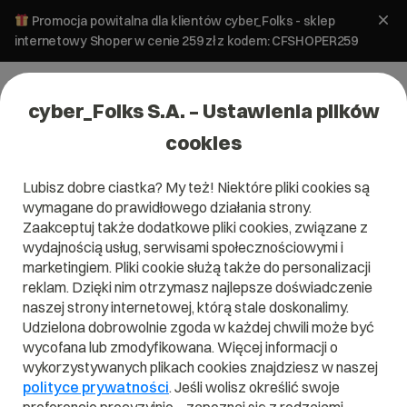
Promocja powitalna dla klientów cyber_Folks - sklep
internetowy Shoper w cenie 259 zł z kodem: CFSHOPER259
cyber_Folks S.A. – Ustawienia plików
cookies
Lubisz dobre ciastka? My też! Niektóre pliki cookies są
wymagane do prawidłowego działania strony.
Zaakceptuj także dodatkowe pliki cookies, związane z
Domena .lc
wydajnością usług, serwisami społecznościowymi i
marketingiem. Pliki cookie służą także do personalizacji
Zarejestruj adres www z domeną Saint Lucii
reklam. Dzięki nim otrzymasz najlepsze doświadczenie
naszej strony internetowej, którą stale doskonalimy.
Udzielona dobrowolnie zgoda w każdej chwili może być
wycofana lub zmodyfikowana. Więcej informacji o
.lc
wykorzystywanych plikach cookies znajdziesz w naszej
polityce prywatności
. Jeśli wolisz określić swoje
Szukaj