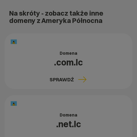
Na skróty
- zobacz także inne
domeny z Ameryka Północna
Domena
.com.lc
SPRAWDŹ
Domena
.net.lc