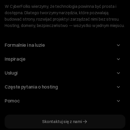
W CyberFolks wierzymy, że technologia powinna być prosta i
dostępna. Dlatego tworzymy narzędzia, które pozwalają
budować strony, rozwijać projekty i zarządzać nimi bez stresu.
Hosting, domeny, bezpieczeństwo — wszystko w jednym miejscu.
Formalnie i na luzie
O nas
Inspiracje
Relacje inwestorskie
Blog
Usługi
Program Korzyści dla Inwestorów
Słownik IT
Domeny
Regulaminy i specyfikacje
Częste pytania o hosting
WordPress
Certyfikaty SSL
Raporty i dokumenty
Jak przenieść stronę?
Audyt stron
Pomoc
Hosting www
Cennik domen
Jak przenieść domenę?
Generator polityki prywatności
Pomoc cyber_Folks
Hosting dla WordPress
Cennik hostingu, vps, ssl
Jak założyć stronę na WordPress?
Program partnerski
Skontaktuj się z nami
Hosting dla WooCommerce
Plany wsparcia – Serwery dedykowane
Jak uruchomić sklep internetowy?