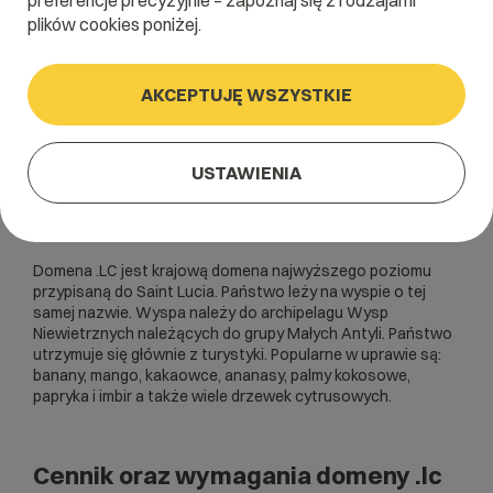
preferencje precyzyjnie – zapoznaj się z rodzajami
plików cookies poniżej.
AKCEPTUJĘ WSZYSTKIE
USTAWIENIA
Domena .LC jest krajową domena najwyższego poziomu
przypisaną do Saint Lucia. Państwo leży na wyspie o tej
samej nazwie. Wyspa należy do archipelagu Wysp
Niewietrznych należących do grupy Małych Antyli. Państwo
utrzymuje się głównie z turystyki. Popularne w uprawie są:
banany, mango, kakaowce, ananasy, palmy kokosowe,
papryka i imbir a także wiele drzewek cytrusowych.
Cennik oraz wymagania domeny .lc