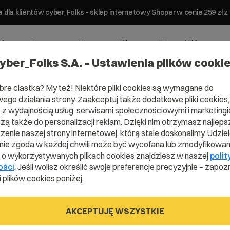
 dla klientów cyber_Folks - sklep internetowy Shoper w cenie 259 z
ting
Serwery
Strony
Sklepy
Wsparcie biznesowe
yber_Folks S.A. – Ustawienia plików cooki
bre ciastka? My też! Niektóre pliki cookies są wymagane do
ego działania strony. Zaakceptuj także dodatkowe pliki cookies,
z wydajnością usług, serwisami społecznościowymi i marketingie
użą także do personalizacji reklam. Dzięki nim otrzymasz najleps
Domena .ug
enie naszej strony internetowej, którą stale doskonalimy. Udzie
ie zgoda w każdej chwili może być wycofana lub zmodyfikowan
i o wykorzystywanych plikach cookies znajdziesz w naszej
polit
ości
. Jeśli wolisz określić swoje preferencje precyzyjnie – zapozn
Zarejestruj adres www z domeną Ugandy
 plików cookies poniżej.
AKCEPTUJĘ WSZYSTKIE
.ug