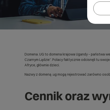
Domena .UG to domena krajowa Ugandy – państwa we ws
Czarnym Lądzie”. Polacy faktycznie odcisnęli tu swoj
Afryce, głównie dzieci.
Nazwy z domeną .ug mogą rejestrować zarówno osoby f
Cennik oraz w