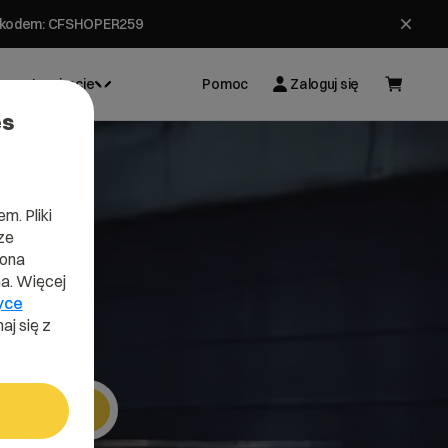
ł z kodem: CFSHOPER259
Inspiracje
Pomoc
Zaloguj się
es
m. Pliki
ze
lona
a. Więcej
yce
aj się z
Szukaj