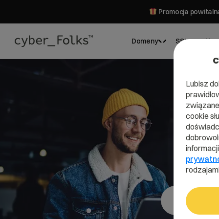
Promocja powitalna
Domeny
SSL
Hos
c
Lubisz do
prawidłow
związane 
cookie sł
doświadcz
dobrowoln
informacj
prywatn
rodzajami