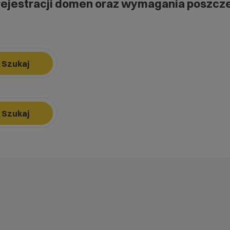
rejestracji domen oraz wymagania poszcz
Szukaj
k, aby nawigować, Enter, aby wybrać opcję, Escape, aby zamknąć.
Szukaj
k, aby nawigować, Enter, aby wybrać opcję, Escape, aby zamknąć.