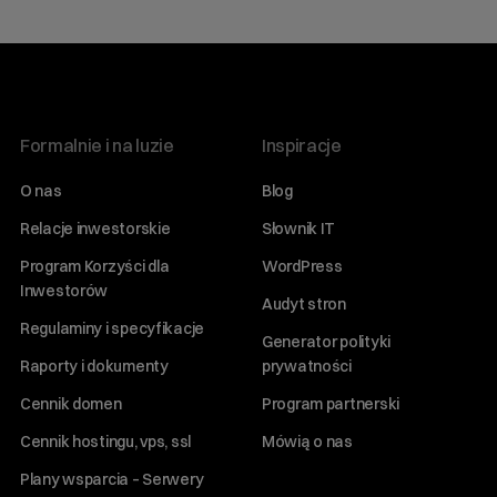
Formalnie i na luzie
Inspiracje
O nas
Blog
Relacje inwestorskie
Słownik IT
Program Korzyści dla
WordPress
Inwestorów
Audyt stron
Regulaminy i specyfikacje
Generator polityki
Raporty i dokumenty
prywatności
Cennik domen
Program partnerski
Cennik hostingu, vps, ssl
Mówią o nas
Plany wsparcia – Serwery