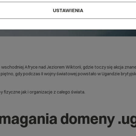
USTAWIENIA
chodniej Afryce nad Jeziorem Wiktorii, gdzie toczy się akcja znane
e piętno, gdy podczas II wojny światowej powstało w Ugandzie brytyjs
izyczne jak i organizacje z całego świata.
ymagania domeny .u