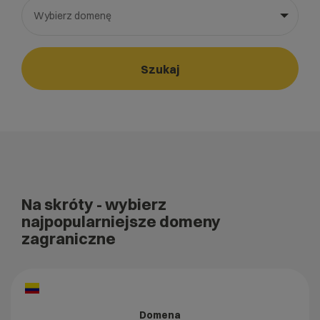
Wybierz domenę
Wybierz gotową listę. Użyj spacji, aby otworzyć.
Naciśnij spację, aby otworzyć listę, klawisze strzałek, aby nawi
Szukaj
Na skróty
- wybierz
najpopularniejsze domeny
zagraniczne
Domena