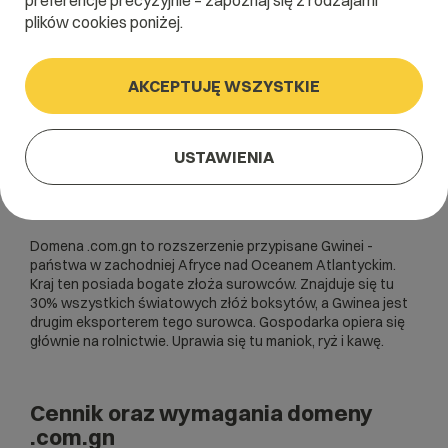
preferencje precyzyjnie – zapoznaj się z rodzajami
plików cookies poniżej.
AKCEPTUJĘ WSZYSTKIE
USTAWIENIA
Domena .com.gn to rozszerzenie przypisane Gwinei -
państwa w zachodniej Afryce nad Oceanem Atlantyckim.
Kraj ten posiada bogate złoża surowców. Znajduje się tu
30% wszystkich światowych złóż boksytów, a Gwinea jest
drugim eksporterem tego surowca. Gospodarka opiera się
głównie na rolnictwie. Uprawia się tu maniok, ryż i kawę.
Cennik oraz wymagania domeny
.com.gn