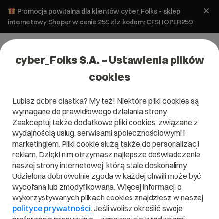
Promocja powitalna dla klientów cyber_Folks - sklep
internetowy Shoper w cenie 259 zł z kodem: CFSHOPER259
cyber_Folks S.A. – Ustawienia plików
cookies
Lubisz dobre ciastka? My też! Niektóre pliki cookies są
wymagane do prawidłowego działania strony.
Zaakceptuj także dodatkowe pliki cookies, związane z
Domena .com.gn
wydajnością usług, serwisami społecznościowymi i
marketingiem. Pliki cookie służą także do personalizacji
Zarejestruj adres www z domeną Gwinei
reklam. Dzięki nim otrzymasz najlepsze doświadczenie
naszej strony internetowej, którą stale doskonalimy.
Udzielona dobrowolnie zgoda w każdej chwili może być
wycofana lub zmodyfikowana. Więcej informacji o
.com.gn
wykorzystywanych plikach cookies znajdziesz w naszej
polityce prywatności
. Jeśli wolisz określić swoje
Szukaj