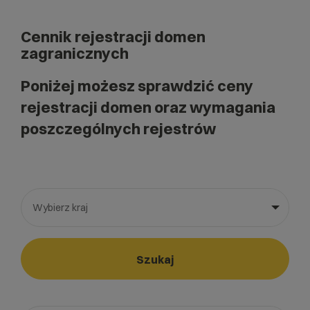
Cennik rejestracji domen
zagranicznych
Poniżej możesz sprawdzić ceny
rejestracji domen oraz wymagania
poszczególnych rejestrów
Wybierz kraj
Wybierz gotową listę. Użyj spacji, aby otworzyć.
Naciśnij spację, aby otworzyć listę, klawisze strzałek, aby nawi
Szukaj