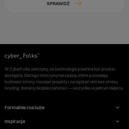
SPRAWDŹ
W CyberFolks wierzymy, że technologia powinna być prosta i
dostępna. Dlatego tworzymy narzędzia, które pozwalają
budować strony, rozwijać projekty i zarządzać nimi bez stresu.
Hosting, domeny, bezpieczeństwo — wszystko w jednym miejscu.
Formalnie i na luzie
O nas
Inspiracje