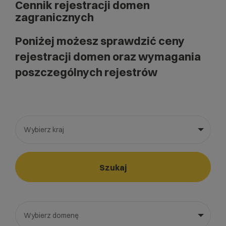
Cennik rejestracji domen
zagranicznych
Poniżej możesz sprawdzić ceny
rejestracji domen oraz wymagania
poszczególnych rejestrów
Wybierz kraj
Wybierz gotową listę. Użyj spacji, aby otworzyć.
Naciśnij spację, aby otworzyć listę, klawisze strzałek, aby nawi
Szukaj
Wybierz domenę