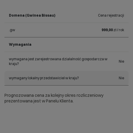
Domena (Gwinea Bissau)
Cena rejestracji
.gw
999,00
zł / rok
Wymagania
wymagana jest zarejestrowana działalność gospodarcza w
Nie
kraju?
wymagany lokalny przedstawiciel w kraju?
Nie
Prognozowana cena za kolejny okres rozliczeniowy
prezentowana jest w Panelu Klienta.