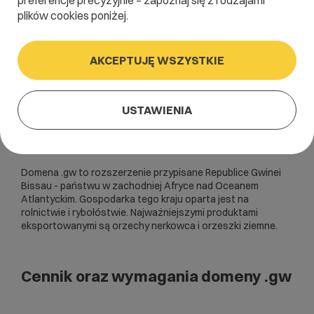
preferencje precyzyjnie – zapoznaj się z rodzajami
plików cookies poniżej.
AKCEPTUJĘ WSZYSTKIE
USTAWIENIA
Domena .gw to rozszerzenie przypisane Republice Gwinei
Bissau - państwu w zachodniej Afryce nad Oceanem
Atlantyckim. Gospodarka tego kraju oparta jest na
rolnictwie i rybołóstwie. Najważniejszymi produktami
eksportowanymi są orzechy nerkowca i orzeszki ziemne.
Cennik oraz wymagania domeny .gw