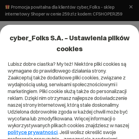
Promocja powitalna dla klientów cyber_Folks - sklep
internetowy Shoper w cenie 259 zł z kodem: CFSHOPER259
cyber_Folks S.A. – Ustawienia plików
cookies
Lubisz dobre ciastka? My też! Niektóre pliki cookies są
wymagane do prawidłowego działania strony.
Zaakceptuj także dodatkowe pliki cookies, związane z
Domena .gw
wydajnością usług, serwisami społecznościowymi i
marketingiem. Pliki cookie służą także do personalizacji
Zarejestruj adres www z domeną Gwinea Bissau
reklam. Dzięki nim otrzymasz najlepsze doświadczenie
naszej strony internetowej, którą stale doskonalimy.
Udzielona dobrowolnie zgoda w każdej chwili może być
wycofana lub zmodyfikowana. Więcej informacji o
.gw
wykorzystywanych plikach cookies znajdziesz w naszej
polityce prywatności
. Jeśli wolisz określić swoje
Szukaj