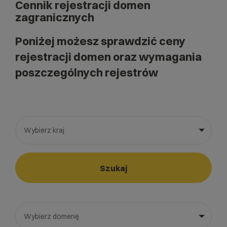
Cennik rejestracji domen
zagranicznych
Poniżej możesz sprawdzić ceny
rejestracji domen oraz wymagania
poszczególnych rejestrów
Wybierz kraj
Wybierz gotową listę. Użyj spacji, aby otworzyć.
Naciśnij spację, aby otworzyć listę, klawisze strzałek, aby nawi
Szukaj
Wybierz domenę