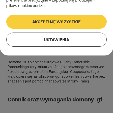
preferencje precyzyjnie – zapoznaj się z rodzajami
plików cookies poniżej.
AKCEPTUJĘ WSZYSTKIE
USTAWIENIA
Domena .GF to domena krajowa Gujany Francuskiej –
francuskiego terytorium zależnego położonego w Ameryce
Południowej, członka Unii Europejskiej. Gospodarka tego
kraju opiera się na rolnictwie, górnictwie i leśnictwie. Nie bez
znaczenia jest pomoc finansowa ze strony Francji.
Cennik oraz wymagania domeny .gf