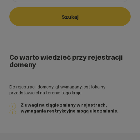
Wybierz gotową listę. Użyj spacji, aby otworzyć.
Naciśnij spację, aby otworzyć listę, klawisze strzałek, aby nawi
Szukaj
Co warto wiedzieć przy rejestracji
domeny
Do rejestracji domeny .gf wymagany jest lokalny
przedstawiciel na terenie tego kraju.
Z uwagi na ciągłe zmiany w rejestrach,
wymagania restrykcyjne mogą ulec zmianie.