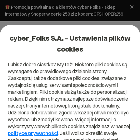
Promocja powitalna dla klientów cyber_Folks - sklep
internetowy Shoper w cenie 259 zł z kodem: CFSHOPER259
cyber_Folks S.A. – Ustawienia plików
cookies
Lubisz dobre ciastka? My też! Niektóre pliki cookies są
wymagane do prawidłowego działania strony.
Zaakceptuj także dodatkowe pliki cookies, związane z
Domena .gf
wydajnością usług, serwisami społecznościowymi i
marketingiem. Pliki cookie służą także do personalizacji
Zarejestruj adres www z domeną Gujany Francuskiej
reklam. Dzięki nim otrzymasz najlepsze doświadczenie
naszej strony internetowej, którą stale doskonalimy.
Udzielona dobrowolnie zgoda w każdej chwili może być
wycofana lub zmodyfikowana. Więcej informacji o
.gf
wykorzystywanych plikach cookies znajdziesz w naszej
polityce prywatności
. Jeśli wolisz określić swoje
Szukaj