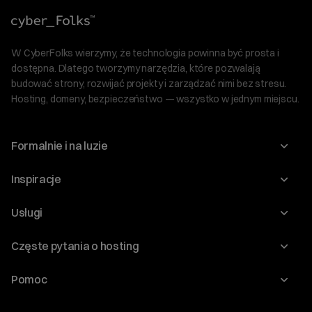
W CyberFolks wierzymy, że technologia powinna być prosta i
dostępna. Dlatego tworzymy narzędzia, które pozwalają
budować strony, rozwijać projekty i zarządzać nimi bez stresu.
Hosting, domeny, bezpieczeństwo — wszystko w jednym miejscu.
Formalnie i na luzie
O nas
Inspiracje
Relacje inwestorskie
Blog
Usługi
Program Korzyści dla Inwestorów
Słownik IT
Domeny
Regulaminy i specyfikacje
Częste pytania o hosting
WordPress
Certyfikaty SSL
Raporty i dokumenty
Jak przenieść stronę?
Audyt stron
Pomoc
Hosting www
Cennik domen
Jak przenieść domenę?
Generator polityki prywatności
Pomoc cyber_Folks