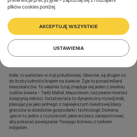
preferencje precyzyjnie – zapoznaj się z rodzajami
plików cookies poniżej.
AKCEPTUJĘ WSZYSTKIE
USTAWIENIA
Indie, to państwo w Azji południowej. Obecnie, są drugim co
do liczby ludności krajem na świecie. Żyje tu ponad miliard
mieszkańców. To właśnie tutaj znajduje się jeden z siedmiu
cudów świata – Tadż Mahal, Mauzoleum, nazywane również
świątynią miłości. Ostatnie lata to dynamiczny rozwój Indii,
plasujący je jako jednego z największych światowej klasy
graczów w dziedzinie gospodarki i technologii. Domena
.gen.in to jedno z rozszerzeń, jakie możesz zarejestrować,
aby pokazać powiązanie Twojego biznesu z rynkiem
indyjskim.