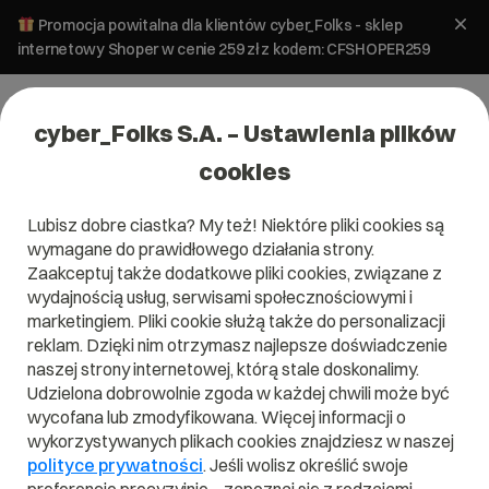
Promocja powitalna dla klientów cyber_Folks - sklep
internetowy Shoper w cenie 259 zł z kodem: CFSHOPER259
cyber_Folks S.A. – Ustawienia plików
cookies
Lubisz dobre ciastka? My też! Niektóre pliki cookies są
wymagane do prawidłowego działania strony.
Zaakceptuj także dodatkowe pliki cookies, związane z
Domena .gen.in
wydajnością usług, serwisami społecznościowymi i
marketingiem. Pliki cookie służą także do personalizacji
Zarejestruj adres www z domeną indyjską
reklam. Dzięki nim otrzymasz najlepsze doświadczenie
naszej strony internetowej, którą stale doskonalimy.
Udzielona dobrowolnie zgoda w każdej chwili może być
wycofana lub zmodyfikowana. Więcej informacji o
.gen.in
wykorzystywanych plikach cookies znajdziesz w naszej
polityce prywatności
. Jeśli wolisz określić swoje
Szukaj