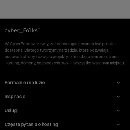
W CyberFolks wierzymy, że technologia powinna być prosta i
dostępna. Dlatego tworzymy narzędzia, które pozwalają
budować strony, rozwijać projekty i zarządzać nimi bez stresu.
Hosting, domeny, bezpieczeństwo — wszystko w jednym miejscu.
Formalnie i na luzie
O nas
Inspiracje
Relacje inwestorskie
Blog
Usługi
Program Korzyści dla Inwestorów
Słownik IT
Domeny
Regulaminy i specyfikacje
Częste pytania o hosting
WordPress