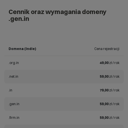
Cennik oraz wymagania domeny
.gen.in
Domena (Indie)
Cena rejestracji
.org.in
49,00
zł / rok
.net.in
59,00
zł / rok
.in
79,00
zł / rok
.gen.in
59,00
zł / rok
.firm.in
59,00
zł / rok