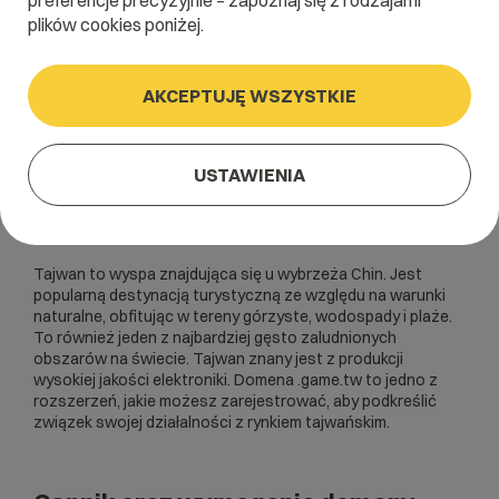
preferencje precyzyjnie – zapoznaj się z rodzajami
plików cookies poniżej.
AKCEPTUJĘ WSZYSTKIE
USTAWIENIA
Tajwan to wyspa znajdująca się u wybrzeża Chin. Jest
popularną destynacją turystyczną ze względu na warunki
naturalne, obfitując w tereny górzyste, wodospady i plaże.
To również jeden z najbardziej gęsto zaludnionych
obszarów na świecie. Tajwan znany jest z produkcji
wysokiej jakości elektroniki. Domena .game.tw to jedno z
rozszerzeń, jakie możesz zarejestrować, aby podkreślić
związek swojej działalności z rynkiem tajwańskim.