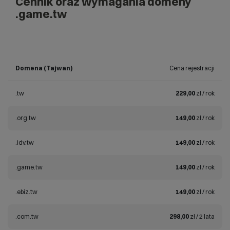
Cennik oraz wymagania domeny
.game.tw
Domena (Tajwan)
Cena rejestracji
.tw
229,00
zł / rok
.org.tw
149,00
zł / rok
.idv.tw
149,00
zł / rok
.game.tw
149,00
zł / rok
.ebiz.tw
149,00
zł / rok
.com.tw
298,00
zł / 2 lata