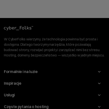
W CyberFolks wierzymy, że technologia powinna być prosta i
dostępna. Dlatego tworzymy narzędzia, które pozwalają
budować strony, rozwijać projekty i zarządzać nimi bez stresu.
Hosting, domeny, bezpieczeństwo — wszystko w jednym miejscu.
Formalnie i na luzie
O nas
Inspiracje
Relacje inwestorskie
Blog
Usługi
Program Korzyści dla Inwestorów
Słownik IT
Domeny
Regulaminy i specyfikacje
Częste pytania o hosting