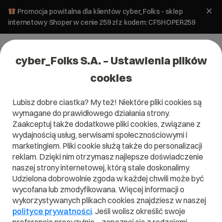
Promocja powitalna dla klientów cyber_Folks - sklep
internetowy Shoper w cenie 259 zł z kodem: CFSHOPER259
cyber_Folks S.A. – Ustawienia plików
cookies
Lubisz dobre ciastka? My też! Niektóre pliki cookies są
wymagane do prawidłowego działania strony.
Zaakceptuj także dodatkowe pliki cookies, związane z
Domena .game.tw
wydajnością usług, serwisami społecznościowymi i
marketingiem. Pliki cookie służą także do personalizacji
Zarejestruj adres www z domeną tajwańską
reklam. Dzięki nim otrzymasz najlepsze doświadczenie
naszej strony internetowej, którą stale doskonalimy.
Udzielona dobrowolnie zgoda w każdej chwili może być
wycofana lub zmodyfikowana. Więcej informacji o
.game.tw
wykorzystywanych plikach cookies znajdziesz w naszej
polityce prywatności
. Jeśli wolisz określić swoje
Szukaj