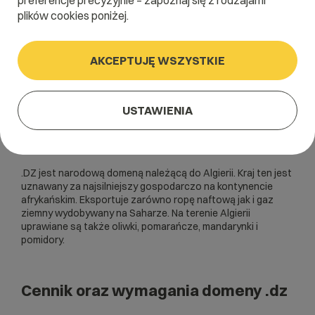
preferencje precyzyjnie – zapoznaj się z rodzajami
plików cookies poniżej.
AKCEPTUJĘ WSZYSTKIE
USTAWIENIA
.DZ jest narodową domeną należącą do Algierii. Kraj ten jest
uznawany za najsilniejszy gospodarczo na kontynencie
afrykańskim. Eksportuje zarówno ropę naftową jak i gaz
ziemny wydobywany na Saharze. Na terenie Algierii
uprawiane są także oliwki, pomarańcze, mandarynki i
pomidory.
Cennik oraz wymagania domeny .dz