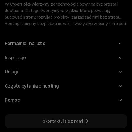
W CyberFolks wierzymy, że technologia powinna być prosta i
dostępna. Dlatego tworzymy narzędzia, które pozwalają
budować strony, rozwijać projekty i zarządzać nimi bez stresu.
Hosting, domeny, bezpieczeństwo — wszystko w jednym miejscu.
Formalnie i na luzie
O nas
Inspiracje
Relacje inwestorskie
Blog
Usługi
Program Korzyści dla Inwestorów
Słownik IT
Domeny
Regulaminy i specyfikacje
Częste pytania o hosting
WordPress
Certyfikaty SSL
Raporty i dokumenty
Jak przenieść stronę?
Audyt stron
Pomoc
Hosting www
Cennik domen
Jak przenieść domenę?
Generator polityki prywatności
Pomoc cyber_Folks
Hosting dla WordPress
Cennik hostingu, vps, ssl
Jak założyć stronę na WordPress?
Program partnerski
Skontaktuj się z nami
Hosting dla WooCommerce
Plany wsparcia – Serwery dedykowane
Jak uruchomić sklep internetowy?
Mówią o nas