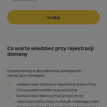
Wybierz gotową listę. Użyj spacji, aby otworzyć.
Naciśnij spację, aby otworzyć listę, klawisze strzałek, aby nawi
Szukaj
Co warto wiedzieć przy rejestracji
domeny
Domena dostępna dla podmiotów spełniających
następujące wymagania:
zarejestrować domenę w Algierii może jedynie firma,
która posiada siedzibę na jej terytorium
każda prośba rejestracji musi przejść przez
rejestratora, który złoży on-line plik zawierający takie