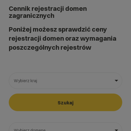
Cennik rejestracji domen
zagranicznych
Poniżej możesz sprawdzić ceny
rejestracji domen oraz wymagania
poszczególnych rejestrów
Wybierz kraj
Wybierz gotową listę. Użyj spacji, aby otworzyć.
Naciśnij spację, aby otworzyć listę, klawisze strzałek, aby nawi
Szukaj
Wybierz domenę