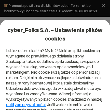
Promocja powitalna dla klientów cyber_Folks - sklep
internetowy Shoper w cenie 259 zł z kodem: CFSHOPER259
cyber_Folks S.A. – Ustawienia plików
cookies
Lubisz dobre ciastka? My też! Niektóre pliki cookies są
wymagane do prawidłowego działania strony.
Zaakceptuj także dodatkowe pliki cookies, związane z
Domena .dz
wydajnością usług, serwisami społecznościowymi i
marketingiem. Pliki cookie służą także do personalizacji
Zarejestruj adres www z domeną Algierii
reklam. Dzięki nim otrzymasz najlepsze doświadczenie
naszej strony internetowej, którą stale doskonalimy.
Udzielona dobrowolnie zgoda w każdej chwili może być
wycofana lub zmodyfikowana. Więcej informacji o
.dz
wykorzystywanych plikach cookies znajdziesz w naszej
polityce prywatności
. Jeśli wolisz określić swoje
Szukaj