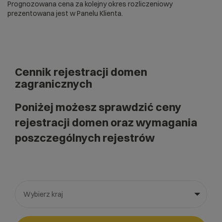
Prognozowana cena za kolejny okres rozliczeniowy
prezentowana jest w Panelu Klienta.
Cennik rejestracji domen
zagranicznych
Poniżej możesz sprawdzić ceny
rejestracji domen oraz wymagania
poszczególnych rejestrów
Wybierz kraj
Wybierz gotową listę. Użyj spacji, aby otworzyć.
Naciśnij spację, aby otworzyć listę, klawisze strzałek, aby nawi