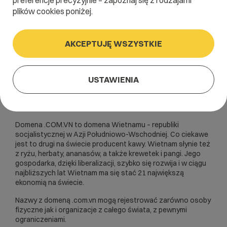
preferencje precyzyjnie – zapoznaj się z rodzajami
plików cookies poniżej.
AKCEPTUJĘ WSZYSTKIE
USTAWIENIA
Domena .COM.VN to domena Wietnamu – republiki
socjalistycznej w Azji Południowo-Wschodniej. Co ciekawe
jest to drugi na świecie producent kawy. Wietnam słynie też
z ryżu, herbaty, ananasów, a także krewetek i pangi. Jego
gospodarka, dzięki liberalizacji, szybko się rozwija i w ciągu
najbliższych lat Wietnam ma się stać 21 największą
ekonomią na świecie.
Nazwy z domeną .com.vn mogą rejestrować zarówno osoby
fizyczne jak i organizacje z całego świata, z pewnymi
ograniczeniami.