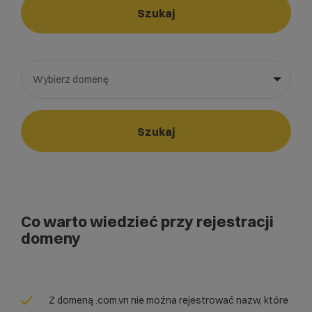
Szukaj
Wybierz domenę
Wybierz gotową listę. Użyj spacji, aby otworzyć.
Naciśnij spację, aby otworzyć listę, klawisze strzałek, aby nawi
Szukaj
Co warto wiedzieć przy rejestracji
domeny
Z domeną .com.vn nie można rejestrować nazw, które