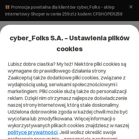
Promocja powitalna dla klientów cyber_Folks - sklep
internetowy Shoper w cenie 259 zł z kodem: CFSHOPER259
cyber_Folks S.A. – Ustawienia plików
cookies
Lubisz dobre ciastka? My też! Niektóre pliki cookies są
wymagane do prawidłowego działania strony.
Zaakceptuj także dodatkowe pliki cookies, związane z
Domena .com.vn
wydajnością usług, serwisami społecznościowymi i
marketingiem. Pliki cookie służą także do personalizacji
Zarejestruj adres www z domeną Wietnamu
reklam. Dzięki nim otrzymasz najlepsze doświadczenie
naszej strony internetowej, którą stale doskonalimy.
Udzielona dobrowolnie zgoda w każdej chwili może być
wycofana lub zmodyfikowana. Więcej informacji o
.com.vn
wykorzystywanych plikach cookies znajdziesz w naszej
polityce prywatności
. Jeśli wolisz określić swoje
Szukaj