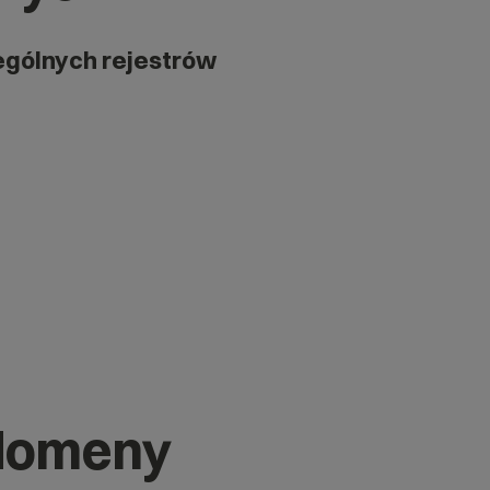
ególnych rejestrów
 domeny