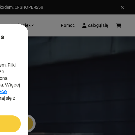
ł z kodem: CFSHOPER259
Inspiracje
Pomoc
Zaloguj się
es
m. Pliki
ze
cn
lona
a. Więcej
yce
aj się z
Szukaj