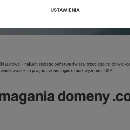
USTAWIENIA
 Ludowej – najludniejszego państwa świata, trzeciego co do wielkośc
a wedle wszelkich prognoz w niedługim czasie wyprzedzi USA.
ymagania domeny .c