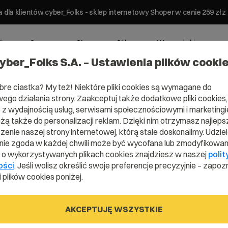
 dla klientów cyber_Folks - sklep internetowy Shoper w cenie 259 z
ting
Serwery
Strony
Sklepy
Wsparcie biznesowe
yber_Folks S.A. – Ustawienia plików cooki
bre ciastka? My też! Niektóre pliki cookies są wymagane do
ego działania strony. Zaakceptuj także dodatkowe pliki cookies,
z wydajnością usług, serwisami społecznościowymi i marketingie
użą także do personalizacji reklam. Dzięki nim otrzymasz najleps
omena .com.
enie naszej strony internetowej, którą stale doskonalimy. Udzie
ie zgoda w każdej chwili może być wycofana lub zmodyfikowan
i o wykorzystywanych plikach cookies znajdziesz w naszej
polit
ości
. Jeśli wolisz określić swoje preferencje precyzyjnie – zapozn
Zarejestruj adres www z domeną chińską
 plików cookies poniżej.
AKCEPTUJĘ WSZYSTKIE
.com.cn