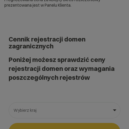
prezentowana jest w Panelu Klienta.
Cennik rejestracji domen
zagranicznych
Poniżej możesz sprawdzić ceny
rejestracji domen oraz wymagania
poszczególnych rejestrów
Wybierz kraj
Wybierz gotową listę. Użyj spacji, aby otworzyć.
Naciśnij spację, aby otworzyć listę, klawisze strzałek, aby nawi