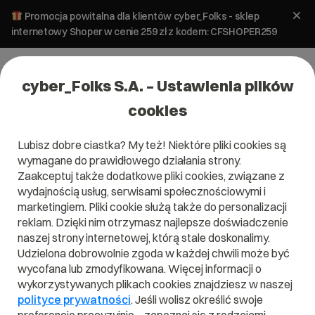
Promocja powitalna dla klientów cyber_Folks - sklep
internetowy Shoper w cenie 259 zł z kodem: CFSHOPER259
cyber_Folks S.A. – Ustawienia plików
cookies
Lubisz dobre ciastka? My też! Niektóre pliki cookies są
wymagane do prawidłowego działania strony.
Zaakceptuj także dodatkowe pliki cookies, związane z
Domena .com.ai
wydajnością usług, serwisami społecznościowymi i
marketingiem. Pliki cookie służą także do personalizacji
Zarejestruj adres www z domeną Anguilli
reklam. Dzięki nim otrzymasz najlepsze doświadczenie
naszej strony internetowej, którą stale doskonalimy.
Udzielona dobrowolnie zgoda w każdej chwili może być
wycofana lub zmodyfikowana. Więcej informacji o
.com.ai
wykorzystywanych plikach cookies znajdziesz w naszej
polityce prywatności
. Jeśli wolisz określić swoje
Szukaj