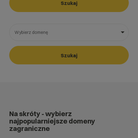
Szukaj
Wybierz domenę
Wybierz gotową listę. Użyj spacji, aby otworzyć.
Naciśnij spację, aby otworzyć listę, klawisze strzałek, aby nawi
Szukaj
Na skróty
- wybierz
najpopularniejsze domeny
zagraniczne