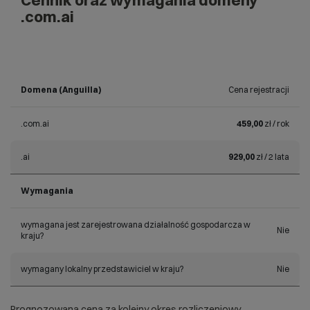
Cennik oraz wymagania domeny
.com.ai
Domena (Anguilla)
Cena rejestracji
.com.ai
459,00
zł / rok
.ai
929,00
zł / 2 lata
Wymagania
wymagana jest zarejestrowana działalność gospodarcza w
Nie
kraju?
wymagany lokalny przedstawiciel w kraju?
Nie
Prognozowana cena za kolejny okres rozliczeniowy