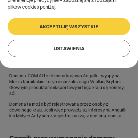
preferencje precyzyjnie – zapoznaj się z rodzajami
plików cookies poniżej.
AKCEPTUJĘ WSZYSTKIE
USTAWIENIA
Domena .COM.AI to domena krajowa Anguilli – wyspy na
Morzu Karaibskim, terytorium zależnego Wielkiej Brytanii.
Głównymi produktami eksportowymi tego kraju są homary i
sól.
Domena ta może być rejestrowana przez osoby z
dowolnego kraju. Jeśli więc prowadzisz interesy na Anguilli
lub Małych Antylach zarejestruj nazwę z domeną .com.ai.