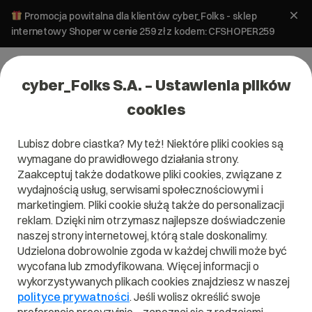
Promocja powitalna dla klientów cyber_Folks - sklep
internetowy Shoper w cenie 259 zł z kodem: CFSHOPER259
cyber_Folks S.A. – Ustawienia plików
cookies
Lubisz dobre ciastka? My też! Niektóre pliki cookies są
wymagane do prawidłowego działania strony.
Zaakceptuj także dodatkowe pliki cookies, związane z
Domena .com.kn
wydajnością usług, serwisami społecznościowymi i
marketingiem. Pliki cookie służą także do personalizacji
Zarejestruj adres www z domeną Saint Kitts i Nevis
reklam. Dzięki nim otrzymasz najlepsze doświadczenie
naszej strony internetowej, którą stale doskonalimy.
Udzielona dobrowolnie zgoda w każdej chwili może być
wycofana lub zmodyfikowana. Więcej informacji o
.com.kn
wykorzystywanych plikach cookies znajdziesz w naszej
polityce prywatności
. Jeśli wolisz określić swoje
Szukaj