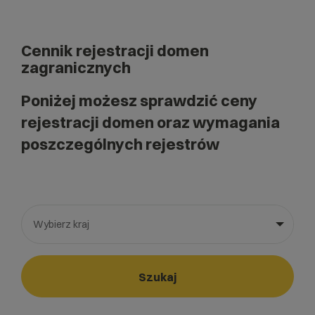
Cennik rejestracji domen
zagranicznych
Poniżej możesz sprawdzić ceny
rejestracji domen oraz wymagania
poszczególnych rejestrów
Wybierz kraj
Wybierz gotową listę. Użyj spacji, aby otworzyć.
Naciśnij spację, aby otworzyć listę, klawisze strzałek, aby nawi
Szukaj