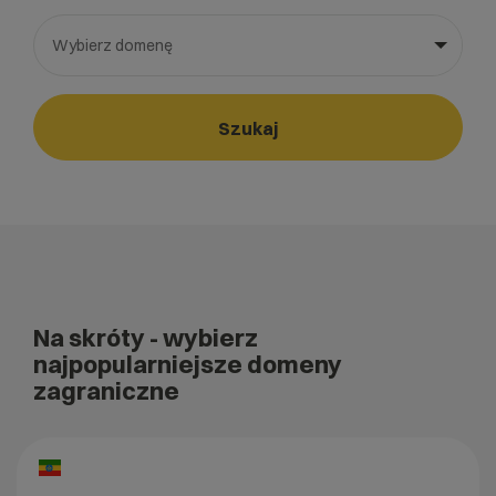
Wybierz domenę
Wybierz gotową listę. Użyj spacji, aby otworzyć.
Naciśnij spację, aby otworzyć listę, klawisze strzałek, aby nawi
Szukaj
Na skróty
- wybierz
najpopularniejsze domeny
zagraniczne