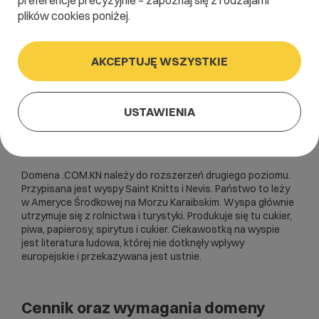
preferencje precyzyjnie – zapoznaj się z rodzajami
plików cookies poniżej.
AKCEPTUJĘ WSZYSTKIE
USTAWIENIA
Domena .COM.KN należy do rozszerzeń drugiego poziomu.
Przypisana jest wyspy Saint Knitts i Nevis. Państwo to leży
w Ameryce Środkowej na Morzu Karaibskim. Wyspa głównie
utrzymuje się z rolnictwa i turystyki. Produkuje się tu cukier,
piwa, papierosy, spirytus i cukier. Ciekawostką na wyspie
jest literatura ludowa, której nie dotknęły wpływy
europejskie i przekazywana jest ustnie.
Cennik oraz wymagania domeny