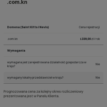
.com.kn
Domena (Saint Kitts i Nevis)
Cena rejestracji
.com.kn
1339,00
zł / rok
Wymagania
wymagana jest zarejestrowana działalność gospodarcza w
Nie
kraju?
wymagany lokalny przedstawiciel w kraju?
Nie
Prognozowana cena za kolejny okres rozliczeniowy
prezentowana jest w Panelu Klienta.