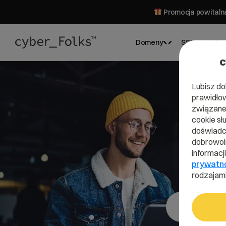
Promocja powitalna
Domeny
SSL
Hos
c
Lubisz do
prawidłow
związane 
cookie sł
D
doświadcz
dobrowoln
informacj
prywatn
rodzajami