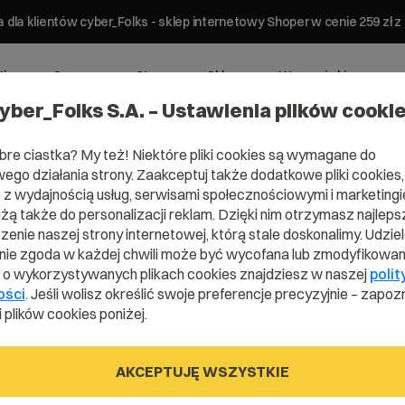
 dla klientów cyber_Folks - sklep internetowy Shoper w cenie 259 z
ting
Serwery
Strony
Sklepy
Wsparcie biznesowe
yber_Folks S.A. – Ustawienia plików cooki
bre ciastka? My też! Niektóre pliki cookies są wymagane do
ego działania strony. Zaakceptuj także dodatkowe pliki cookies,
z wydajnością usług, serwisami społecznościowymi i marketingie
użą także do personalizacji reklam. Dzięki nim otrzymasz najleps
omena .com.
enie naszej strony internetowej, którą stale doskonalimy. Udzie
ie zgoda w każdej chwili może być wycofana lub zmodyfikowan
i o wykorzystywanych plikach cookies znajdziesz w naszej
polit
ości
. Jeśli wolisz określić swoje preferencje precyzyjnie – zapozn
Zarejestruj adres www z domeną grecką
 plików cookies poniżej.
AKCEPTUJĘ WSZYSTKIE
.com.gr