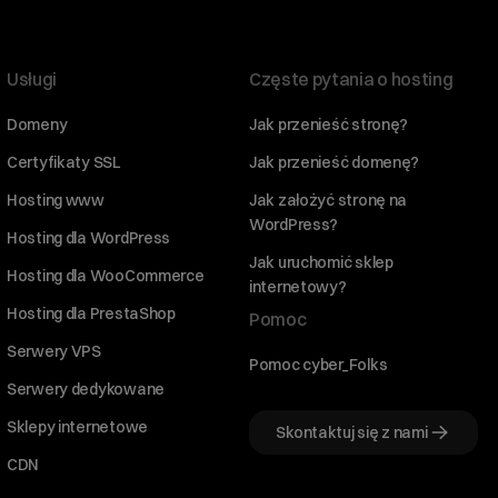
Usługi
Częste pytania o hosting
Domeny
Jak przenieść stronę?
Certyfikaty SSL
Jak przenieść domenę?
Hosting www
Jak założyć stronę na
WordPress?
Hosting dla WordPress
Jak uruchomić sklep
Hosting dla WooCommerce
internetowy?
Hosting dla PrestaShop
Pomoc
Serwery VPS
Pomoc cyber_Folks
Serwery dedykowane
Sklepy internetowe
Skontaktuj się z nami
CDN