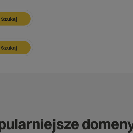
Szukaj
k, aby nawigować, Enter, aby wybrać opcję, Escape, aby zamknąć.
Szukaj
k, aby nawigować, Enter, aby wybrać opcję, Escape, aby zamknąć.
opularniejsze domen