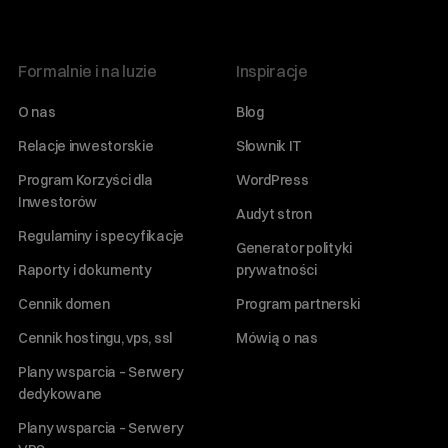
Formalnie i na luzie
Inspiracje
O nas
Blog
Relacje inwestorskie
Słownik IT
Program Korzyści dla
WordPress
Inwestorów
Audyt stron
Regulaminy i specyfikacje
Generator polityki
Raporty i dokumenty
prywatności
Cennik domen
Program partnerski
Cennik hostingu, vps, ssl
Mówią o nas
Plany wsparcia – Serwery
dedykowane
Plany wsparcia – Serwery