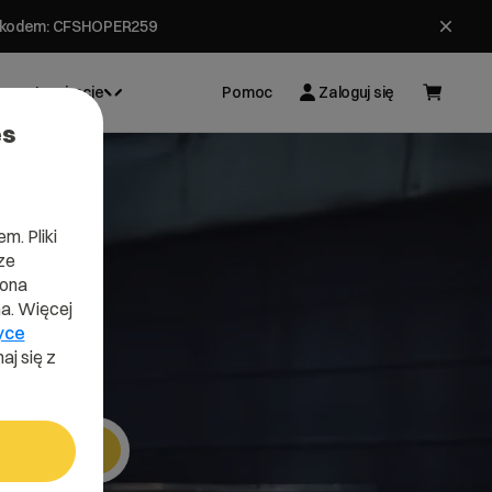
ł z kodem: CFSHOPER259
Inspiracje
Pomoc
Zaloguj się
es
m. Pliki
ze
gr
lona
a. Więcej
yce
aj się z
Szukaj